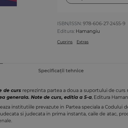
ISBN/ISSN:
978-606-27-2455-9
Editura:
Hamangiu
Cuprins
Extras
Specificații tehnice
e de curs
reprezinta partea a doua a suportului de curs r
a generala. Note de curs, editia a 5-a
, Editura Haman
ateaza institutiile prevazute in Partea speciala a Codului
judecata si judecata in prima instanta, caile de atac, proc
enale.