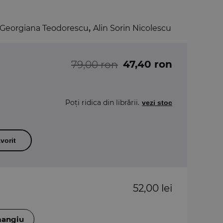
-Georgiana Teodorescu
,
Alin Sorin Nicolescu
47,40 ron
79,00 ron
Poți ridica din librării.
vezi stoc
vorit
52,00 lei
mangiu