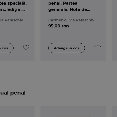
tea specială.
penal. Partea
rs. Ediția a
generală. Note de
curs. Ediția a 7-a
ia Paraschiv
Carmen-Silvia Paraschiv
95,00 ron
sual penal