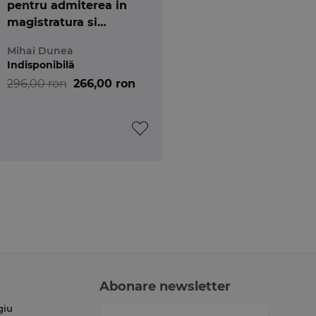
pentru admiterea in
magistratura si
avocatura. Editia a 7-a
Mihai Dunea
Indisponibilă
296,00 ron
266,00 ron
Abonare newsletter
giu