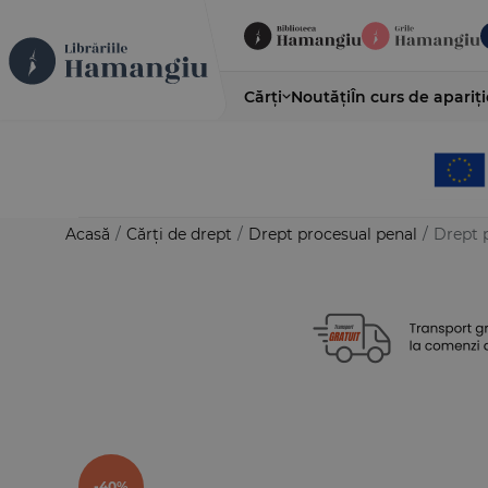
Cărți
Noutăți
În curs de apariți
Acasă
/
Cărți de drept
/
Drept procesual penal
/
Drept p
-40%