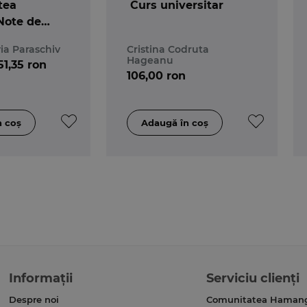
tea
Curs universitar
Note de
a a 5-a
ia Paraschiv
Cristina Codruta
Hageanu
51,35 ron
106,00 ron
Informații
Serviciu clienți
Despre noi
Comunitatea Haman