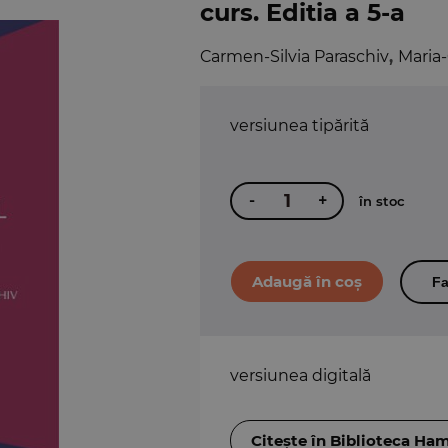
curs. Editia a 5-a
Carmen-Silvia Paraschiv
,
Maria
versiunea tipărită
-
+
în stoc
Fa
versiunea digitală
Citește în Biblioteca Ha