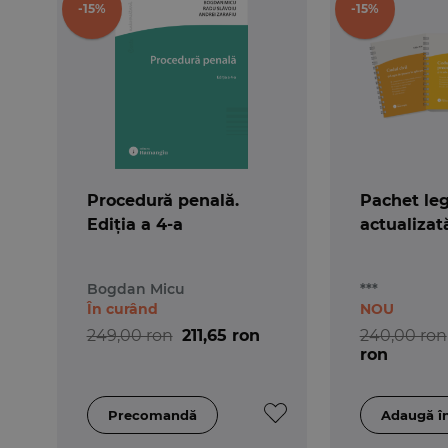
-15%
-15%
Procedură penală.
Pachet leg
Ediția a 4-a
actualizat
Bogdan Micu
***
În curând
NOU
249,00 ron
211,65 ron
240,00 ron
ron