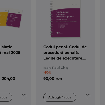
islație
Codul penal. Codul de
ă mai 2026
procedură penală.
Legile de executare.
Actualizat 25 mai 2026
Ioan-Paul Chiș
- Spiralat
NOU
204,00
90,00 ron