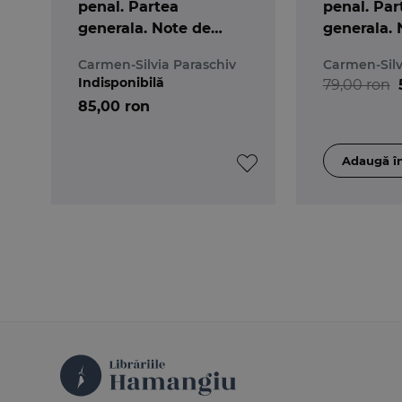
penal. Partea
penal. Par
generala. Note de
generala. 
curs. Editia a 6-a
curs. Editi
Carmen-Silvia Paraschiv
Carmen-Silv
Indisponibilă
79,00 ron
85,00 ron