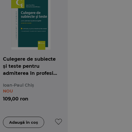
Culegere de subiecte
și teste pentru
admiterea în profesia
de grefier
Ioan-Paul Chiș
NOU
109,00 ron