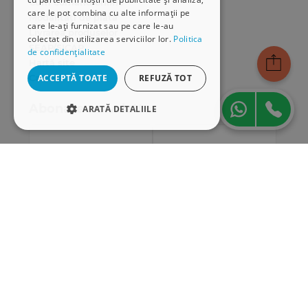
Cum comand online
care le pot combina cu alte informații pe
Modalități de plată
care le-ați furnizat sau pe care le-au
Livrarea produselor
colectat din utilizarea serviciilor lor.
Politica
SEAP/SICAP
de confidențialitate
Hartă site
Cariere
ACCEPTĂ TOATE
REFUZĂ TOT
Abonare newsletter
ARATĂ DETALIILE
STRICT NECESARE
DE PERFORMANȚĂ
DE TARGETARE
DE FUNCŢIONALITATE
Strict necesare
De performanță
De targetare
De funcţionalitate