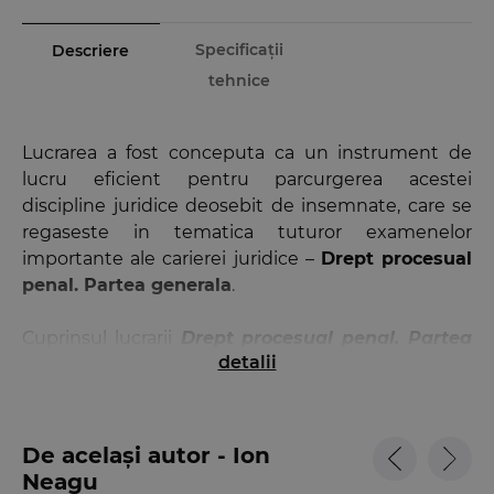
Specificații
Descriere
tehnice
Lucrarea a fost conceputa ca un instrument de
lucru eficient pentru parcurgerea acestei
discipline juridice deosebit de insemnate, care se
regaseste in tematica tuturor examenelor
importante ale carierei juridice –
Drept procesual
penal. Partea generala
.
Cuprinsul lucrarii
Drept procesual penal. Partea
detalii
generala. Mapa de seminar. Editia a 2-a
- sinteze de teorie;
- peste 100 de spete;
- peste 400 de teste-grila;
De același autor - Ion
- decizii ale Curtii Constitutionale;
Neagu