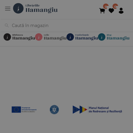
Cărți
Noutăți
În curs de apariție
Reduceri
Evenimente
Librării
Contact
Newsletter
031 425 4