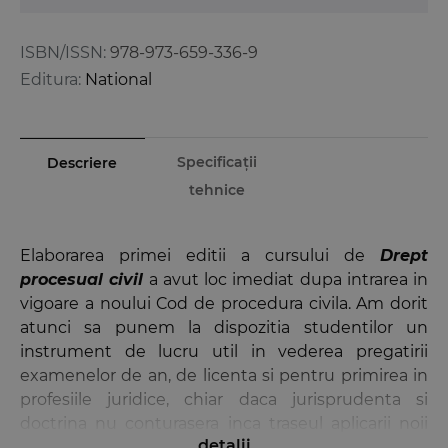
ISBN/ISSN:
978-973-659-336-9
Editura:
National
Specificații
Descriere
tehnice
Elaborarea primei editii a cursului de
Drept
procesual civil
a avut loc imediat dupa intrarea in
vigoare a noului Cod de procedura civila. Am dorit
atunci sa punem la dispozitia studentilor un
instrument de lucru util in vederea pregatirii
examenelor de an, de licenta si pentru primirea in
profesiile juridice, chiar daca jurisprudenta si
doctrina nu conturasera inca traseul aplicarii noii
detalii
reglementari. Acum, dupa cativa ani de aplicare a