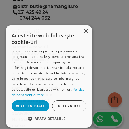
distributie@hamangiu.ro
031 425 42 24
0741 244 032
×
Informații
Acest site web folosește
Despre noi
cookie-uri
Termeni & condiții
Folosim cookie-uri pentru a personaliza
Politica de confidențialitate
conținutul, reclamele și pentru a ne analiza
Politica de cookies
traficul. De asemenea, împărtășim
ANPC
informații despre utilizarea site-ului nostru
cu partenerii noștri de publicitate și analiză,
Serviciu clienți
care le pot combina cu alte informații pe
care le-ați furnizat sau pe care le-au
Comunitatea Hamangiu
colectat din utilizarea serviciilor lor.
Politica
Cum comand online
de confidențialitate
Modalități de plată
ACCEPTĂ TOATE
REFUZĂ TOT
Livrarea produselor
SEAP/SICAP
ARATĂ DETALIILE
Hartă site
Cariere