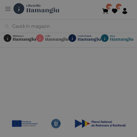
Cărți
Noutăți
În curs de apariție
Reduceri
Evenimente
Librării
Contact
Newsletter
031 425 4