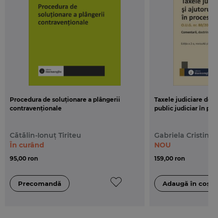
Procedura de soluționare a plângerii
Taxele judiciare de t
contravenționale
public judiciar în proc
Cătălin-Ionuț Tiriteu
Gabriela Cristina 
În curând
NOU
95,00 ron
159,00 ron