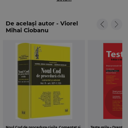
noului Cod de procedura civila, exista o
jurisprudenta si o doctrina constituita pe aceasta
reglementare. Am apreciat ca este momentul sa
De același autor - Viorel
revenim cu o noua
editie revazuta si adaugita
.
Mihai Ciobanu
Am dorit sa pastram linia specifica unui curs de
baza, dar, spre deosebire de prima editie, am
adaugat, in special in notele de subsol, principalele
solutii dezvoltate in practica instantelor
si in
doctrina cu privire la unele dintre dispozitiile
noului Cod. De asemenea, am adaugat
grile noi
pentru testarea cunostintelor studentilor nostri.
Nu am dorit sa facem o analiza extinsa a
problematicii procedurii civile, deoarece ne-am fi
indepartat de obiectul principal de a oferi un
instrument de lucru pentru cunostintele de baza
specifice anului IV de studiu.
Noul Cod de procedura civila. Comentat si
Teste grila – Drept ci