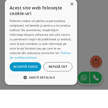
Informații
×
Acest site web folosește
Despre noi
cookie-uri
Termeni & condiții
Politica de confidențialitate
Folosim cookie-uri pentru a personaliza
conținutul, reclamele și pentru a ne analiza
Politica de cookies
traficul. De asemenea, împărtășim
ANPC
informații despre utilizarea site-ului nostru
cu partenerii noștri de publicitate și analiză,
Serviciu clienți
care le pot combina cu alte informații pe
care le-ați furnizat sau pe care le-au
Comunitatea Hamangiu
colectat din utilizarea serviciilor lor.
Politica
Cum comand online
de confidențialitate
Modalități de plată
Livrarea produselor
ACCEPTĂ TOATE
REFUZĂ TOT
SEAP/SICAP
Hartă site
ARATĂ DETALIILE
Cariere
STRICT NECESARE
Abonare newsletter
DE PERFORMANȚĂ
DE TARGETARE