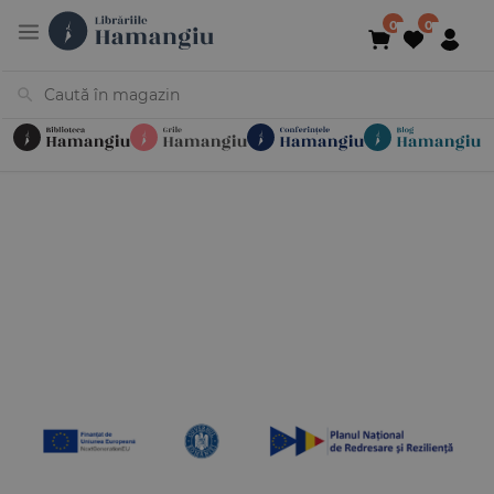
Cărți
Noutăți
În curs de apariție
Reduceri
Evenimente
Librării
Contact
Newsletter
031 425 4