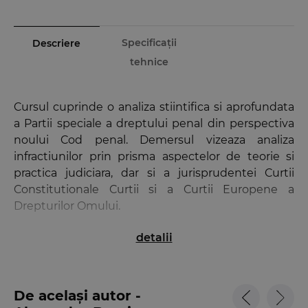
Specificații
Descriere
tehnice
Cursul cuprinde o analiza stiintifica si aprofundata
a Partii speciale a dreptului penal din perspectiva
noului Cod penal. Demersul vizeaza analiza
infractiunilor prin prisma aspectelor de teorie si
practica judiciara, dar si a jurisprudentei Curtii
Constitutionale Curtii si a Curtii Europene a
Drepturilor Omului.
detalii
Editia a 4-a a lucrarii
Drept penal. Partea speciala
subliniaza si explica modificarile legislative aparute
in domeniu. Sunt analizate solutiile pronuntate in
recurs in interesul legii, hotararile prealabile si
De același autor -
deciziile Curtii Constitutionale, precum si