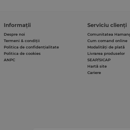
Informații
Serviciu clienți
Despre noi
Comunitatea Haman
Termeni & condiții
Cum comand online
Politica de confidențialitate
Modalități de plată
Politica de cookies
Livrarea produselor
ANPC
SEAP/SICAP
Hartă site
Cariere