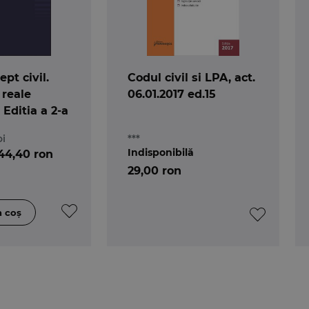
pt civil.
Codul civil si LPA, act.
 reale
06.01.2017 ed.15
 Editia a 2-a
oi
***
Indisponibilă
44,40 ron
29,00 ron