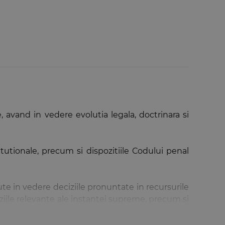
 avand in vedere evolutia legala, doctrinara si
itutionale, precum si dispozitiile Codului penal
ute in vedere deciziile pronuntate in recursurile
iziile relevante ale instantei supreme, precum si
 Uniunii Europene, transpuse in legislatia penala