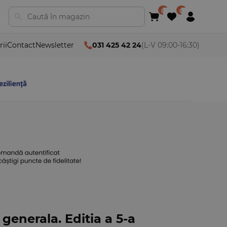
rii
Contact
Newsletter
031 425 42 24
(L-V 09:00-16:30)
generala. Editia a 5-a