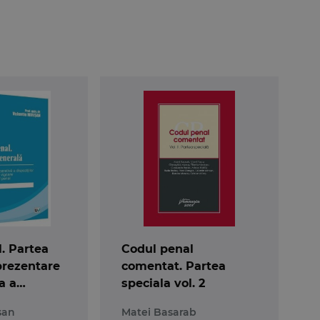
studentilor in drept, dar si practicienilor si teoretici
ografice necesare perfectionarii cunostintelor in domeniu
. Partea
Codul penal
prezentare
comentat. Partea
a a
speciala vol. 2
r Codului
san
Matei Basarab
oare si ale