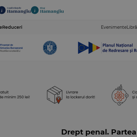
e
Reduceri
Evenimente
Libră
Drept penal. Partea 