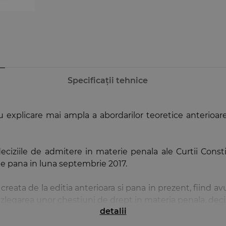
Specificații tehnice
 explicare mai ampla a abordarilor teoretice anterioare,
deciziile de admitere in materie penala ale Curtii Const
te pana in luna septembrie 2017.
reata de la editia anterioara si pana in prezent, fiind av
 dezlegarea unor chestiuni de drept in materia penala, dec
detalii
, fiind evidentiate si reglementarile adoptate la nivelul