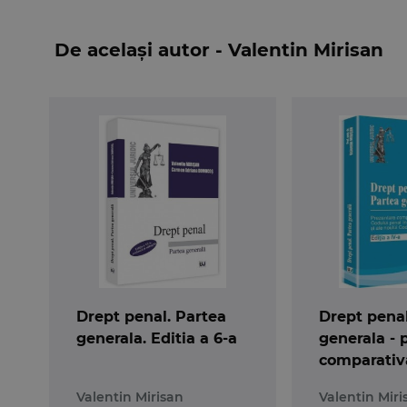
Asadar, lucrarea este destinata, in principal, 
De același autor - Valentin Mirisan
suficiente elemente teoretice si referinte bibli
Drept penal. Partea
Drept penal
generala. Editia a 6-a
generala - 
comparativ
dispozitiilo
Valentin Mirisan
Valentin Miri
penal in vig