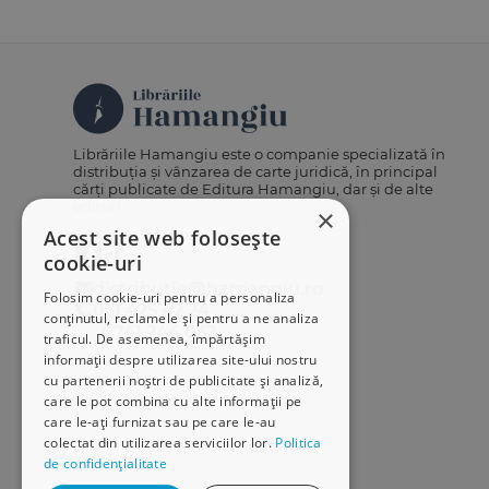
Librăriile Hamangiu este o companie specializată în
distribuția și vânzarea de carte juridică, în principal
cărți publicate de Editura Hamangiu, dar și de alte
edituri.
×
Acest site web folosește
cookie-uri
distributie@hamangiu.ro
Folosim cookie-uri pentru a personaliza
031 425 42 24
conținutul, reclamele și pentru a ne analiza
0741 244 032
traficul. De asemenea, împărtășim
informații despre utilizarea site-ului nostru
cu partenerii noștri de publicitate și analiză,
care le pot combina cu alte informații pe
care le-ați furnizat sau pe care le-au
colectat din utilizarea serviciilor lor.
Politica
de confidențialitate