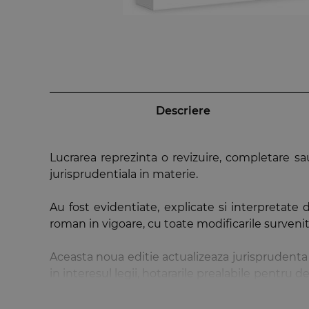
Descriere
Lucrarea reprezinta o revizuire, completare sau
jurisprudentiala in materie.
Au fost evidentiate, explicate si interpretate 
roman in vigoare, cu toate modificarile surveni
Aceasta noua editie actualizeaza jurisprudenta c
in interesul legii, hotararile prealabile pentru
alte hotarari ale instantelor penale din Romania
romana.