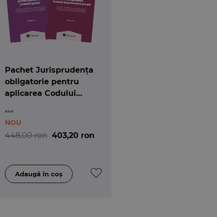
Pachet Jurisprudența
obligatorie pentru
aplicarea Codului
penal și a Codului de
***
procedură penală
NOU
448,00 ron
403,20 ron