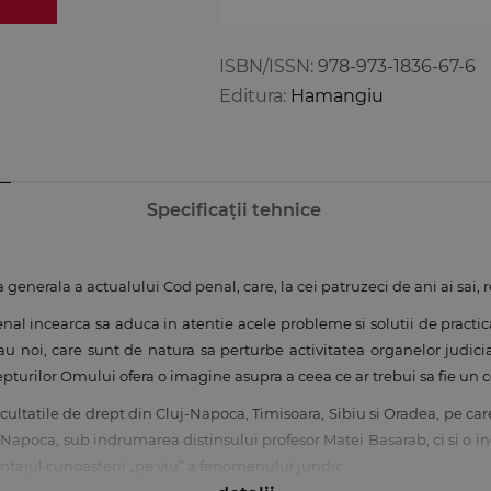
ISBN/ISSN:
978-973-1836-67-6
Editura:
Hamangiu
Specificații tehnice
enerala a actualului Cod penal, care, la cei patruzeci de ani ai sai,
enal incearca sa aduca in atentie acele probleme si solutii de practi
i sau noi, care sunt de natura sa perturbe activitatea organelor judiciar
epturilor Omului ofera o imagine asupra a ceea ce ar trebui sa fie un co
facultatile de drept din Cluj-Napoca, Timisoara, Sibiu si Oradea, pe ca
-Napoca, sub indrumarea distinsului profesor Matei Basarab, ci si o ind
antajul cunoasterii „pe viu” a fenomenului juridic.