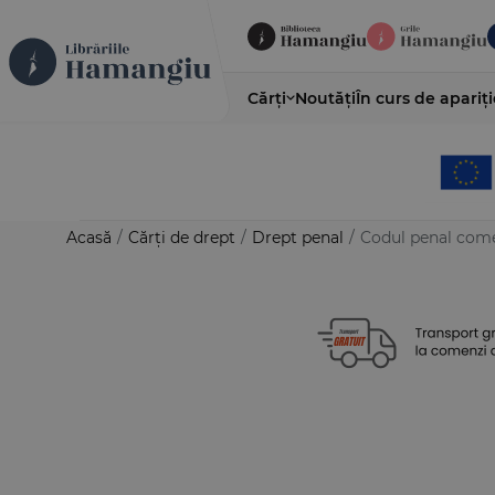
Cărți
Noutăți
În curs de apariți
Acasă
/
Cărți de drept
/
Drept penal
/
Codul penal comen