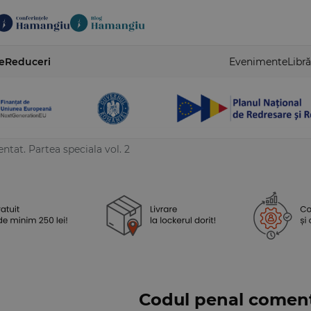
e
Reduceri
Evenimente
Libră
tat. Partea speciala vol. 2
Codul penal comenta