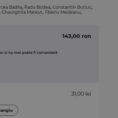
rcea Badila
,
Radu Bodea
,
Constantin Butiuc
,
,
Gheorghita Mateut
,
Tiberiu Medeanu
,
143,00 ron
oc și nu mai poate fi comandată
31,00 lei
mangiu