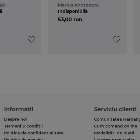
rab
Marius Andreescu
lă
Indisponibilă
53,00 ron
Informații
Serviciu clienți
Despre noi
Comunitatea Haman
Termeni & condiții
Cum comand online
Politica de confidențialitate
Modalități de plată
Politica de cookies
Livrarea produselor