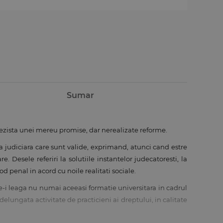
Sumar
 rezista unei mereu promise, dar nerealizate reforme.
ca judiciara care sunt valide, exprimand, atunci cand estre
e. Desele referiri la solutiile instantelor judecatoresti, la
d penal in acord cu noile realitati sociale.
re-i leaga nu numai aceeasi formatie universitara in cadrul
elungata activitate de practicieni ai dreptului, in calitate