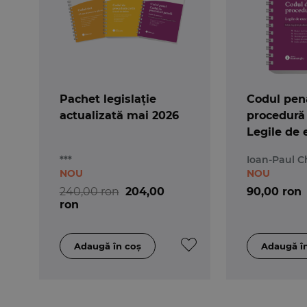
Pachet legislație
Codul pena
actualizată mai 2026
procedură
Legile de 
Actualizat
***
Ioan-Paul C
- Spiralat
NOU
NOU
240,00 ron
204,00
90,00 ron
ron