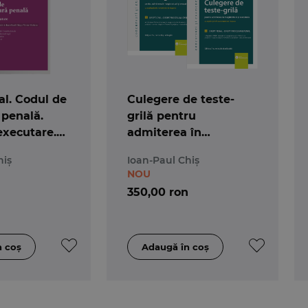
l. Codul de
Culegere de teste-
 penală.
grilă pentru
executare.
admiterea în
 25 mai 2026
magistratură și
hiș
Ioan-Paul Chiș
avocatură. Ediția a 7-a
NOU
350,00 ron