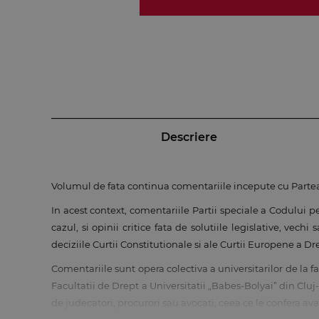
Descriere
Volumul de fata continua comentariile incepute cu Partea g
In acest context, comentariile Partii speciale a Codului p
cazul, si opinii critice fata de solutiile legislative, vech
deciziile Curtii Constitutionale si ale Curtii Europene a Dr
Comentariile sunt opera colectiva a universitarilor de la 
Facultatii de Drept a Universitatii „Babes-Bolyai” din Cluj
de judecatori, procurori sau avocati, ceea ce le confera av