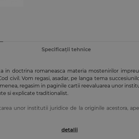
Specificații tehnice
ta in doctrina romaneasca materia mostenirilor impreun
d civil. Vom regasi, asadar, pe langa tema succesiunilor,
enea, regasim in paginile cartii reevaluarea unor institutii
 si explicate traditionalist.
area unor institutii juridice de la originile acestora, 
detalii
te altele, lucrarea Drept civil se recomanda ca fiind
eptului succesoral.