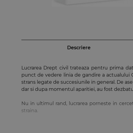
Descriere
Lucrarea Drept civil trateaza pentru prima da
punct de vedere linia de gandire a actualului Co
strans legate de succesiunile in general. De asem
dar si dupa momentul aparitiei, au fost dezbatute
Nu in ultimul rand, lucrarea porneste in cercet
straina.
Pentru toate aceste motive, dar si pentru mul
teoreticieni, dar mai ales pentru practicienii dr