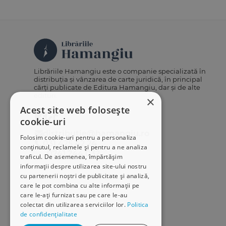
Librăriile Hamangiu este o companie specializată în
distribuția și vânzarea de carte juridică, în principal
cărți publicate de Editura Hamangiu, dar și de alte
edituri.
×
Acest site web folosește
cookie-uri
distributie@hamangiu.ro
Folosim cookie-uri pentru a personaliza
031 425 42 24
conținutul, reclamele și pentru a ne analiza
0741 244 032
traficul. De asemenea, împărtășim
informații despre utilizarea site-ului nostru
cu partenerii noștri de publicitate și analiză,
care le pot combina cu alte informații pe
care le-ați furnizat sau pe care le-au
colectat din utilizarea serviciilor lor.
Politica
de confidențialitate