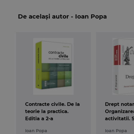
De același autor - Ioan Popa
Contracte civile. De la
Drept notar
teorie la practica.
Organizare
Editia a 2-a
activitatii.
notarului. 
Ioan Popa
Ioan Popa
notariale