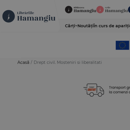
Cărți
Noutăți
În curs de apariți
Acasă
/
Drept civil. Mosteniri si liberalitati