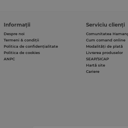
Informații
Serviciu clienți
Despre noi
Comunitatea Haman
Termeni & condiții
Cum comand online
Politica de confidențialitate
Modalități de plată
Politica de cookies
Livrarea produselor
ANPC
SEAP/SICAP
Hartă site
Cariere