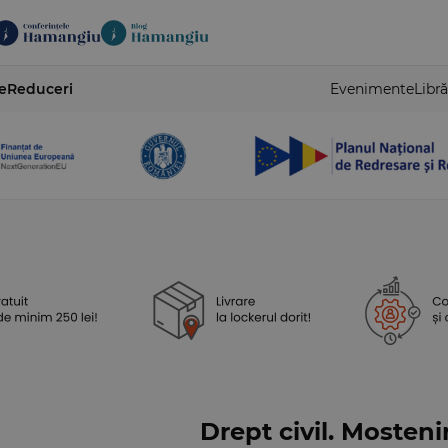
e
Reduceri
Evenimente
Libră
Drept civil. Mosteniri