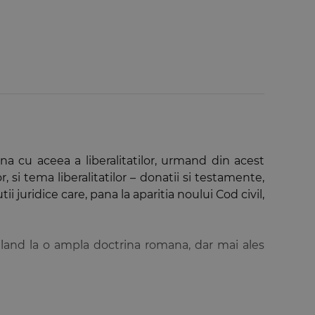
a cu aceea a liberalitatilor, urmand din acest
 si tema liberalitatilor – donatii si testamente,
 juridice care, pana la aparitia noului Cod civil,
apeland la o ampla doctrina romana, dar mai ales
 un important instrument de lucru, atat pentru