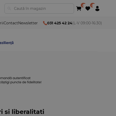
rii
Contact
Newsletter
031 425 42 24
(L-V 09:00-16:30)
 si liberalitati