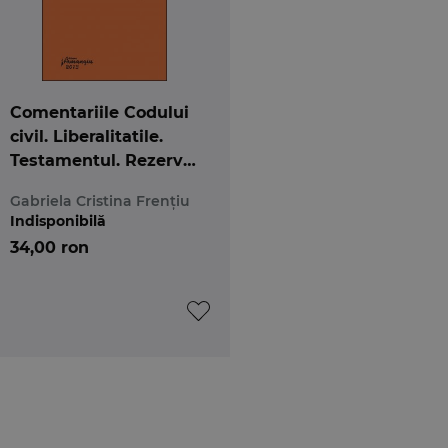
Comentariile Codului
civil. Liberalitatile.
Testamentul. Rezerva
succesorala.
Gabriela Cristina Frențiu
Reductiunea liberalita
Indisponibilă
34,00 ron