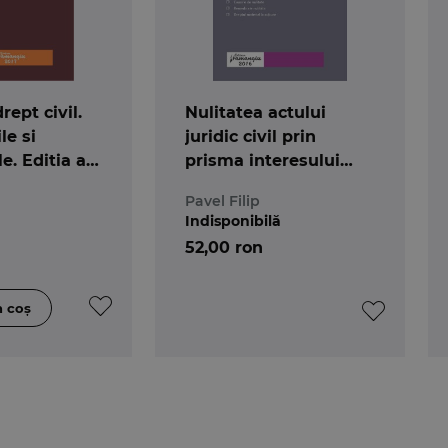
rept civil.
Nulitatea actului
le si
juridic civil prin
le. Editia a
prisma interesului
ocrotit
Pavel Filip
Indisponibilă
52,00 ron