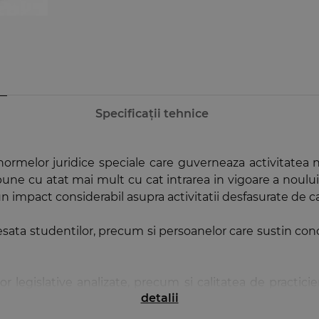
Specificații tehnice
normelor juridice speciale care guverneaza activitatea n
une cu atat mai mult cu cat intrarea in vigoare a noului
un impact considerabil asupra activitatii desfasurate de c
resata studentilor, precum si persoanelor care sustin co
r legislative analizate, precum si calitatea de practicie
detalii
 profesii juridice, in special pentru magistratii chemati a 