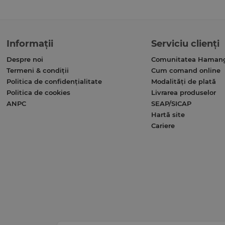
Informații
Serviciu clienți
Despre noi
Comunitatea Haman
Termeni & condiții
Cum comand online
Politica de confidențialitate
Modalități de plată
Politica de cookies
Livrarea produselor
ANPC
SEAP/SICAP
Hartă site
Cariere