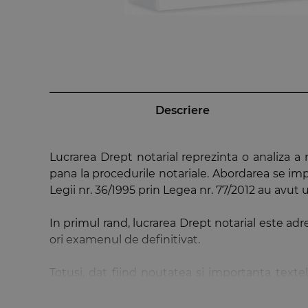
Descriere
Lucrarea Drept notarial reprezinta o analiza a 
pana la procedurile notariale. Abordarea se imp
Legii nr. 36/1995 prin Legea nr. 77/2012 au avut 
In primul rand, lucrarea Drept notarial este ad
ori examenul de definitivat.
Totusi, dat fiind noutatea si importanta textelo
notarii publici in functie, dar si pentru celelalte