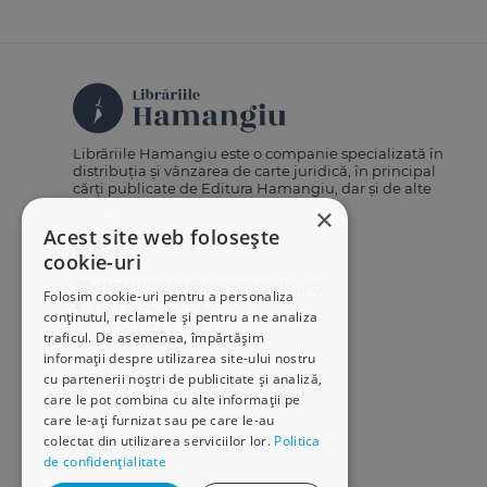
Librăriile Hamangiu este o companie specializată în
distribuția și vânzarea de carte juridică, în principal
cărți publicate de Editura Hamangiu, dar și de alte
edituri.
×
Acest site web folosește
cookie-uri
distributie@hamangiu.ro
Folosim cookie-uri pentru a personaliza
031 425 42 24
conținutul, reclamele și pentru a ne analiza
0741 244 032
traficul. De asemenea, împărtășim
informații despre utilizarea site-ului nostru
cu partenerii noștri de publicitate și analiză,
care le pot combina cu alte informații pe
care le-ați furnizat sau pe care le-au
colectat din utilizarea serviciilor lor.
Politica
de confidențialitate