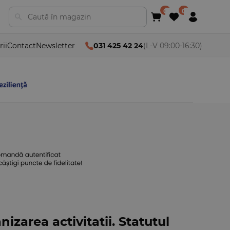
rii
Contact
Newsletter
031 425 42 24
(L-V 09:00-16:30)
izarea activitatii. Statutul