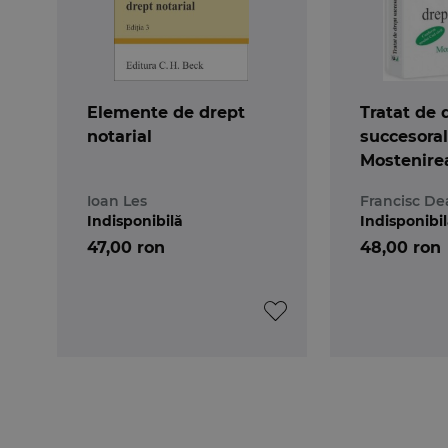
Elemente de drept
Tratat de 
notarial
succesoral. 
Mostenire
testament
Ioan Les
Francisc De
Conform n
Indisponibilă
Indisponibi
civil
47,00 ron
48,00 ron