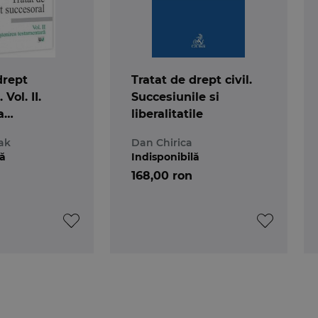
drept
Tratat de drept civil.
Vol. II.
Succesiunile si
a
liberalitatile
ara.
ak
Dan Chirica
oului Cod
lă
Indisponibilă
168,00 ron