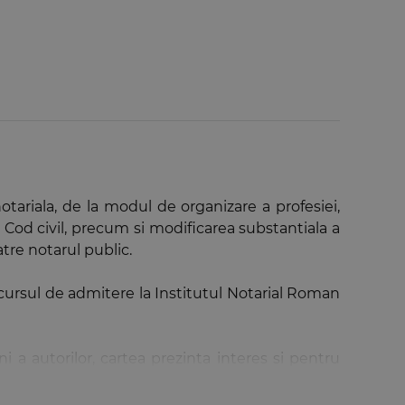
otariala, de la modul de organizare a profesiei,
 Cod civil, precum si modificarea substantiala a
atre notarul public.
ncursul de admitere la Institutul Notarial Roman
ni a autorilor, cartea prezinta interes si pentru
se pronunta asupra valabilitatii actelor notariale.