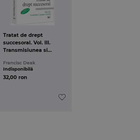
Tratat de drept
succesoral. Vol. III.
Transmisiunea si
partajul mostenirii.
Francisc Deak
Conform Noului Cod
Indisponibilă
civil
32,00 ron