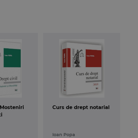
 Mosteniri
Curs de drept notarial
ti
Ioan Popa