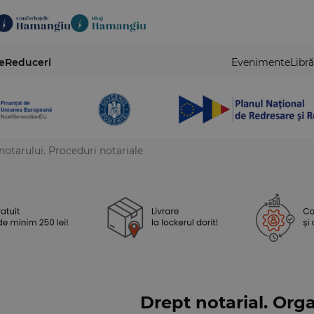
e
Reduceri
Evenimente
Libră
 notarului. Proceduri notariale
Drept notarial. Organ