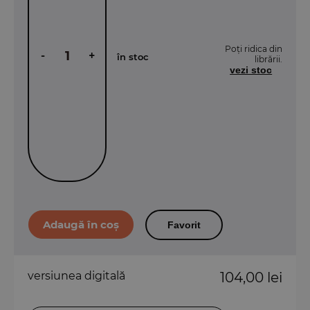
Poți ridica din
-
+
în stoc
librării.
vezi stoc
Favorit
versiunea digitală
104,00 lei