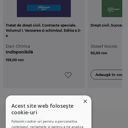
Tratat de drept civil. Contracte speciale.
Drept civil. Succesiu
Volumul I. Vanzarea si schimbul. Editia a 2-
a
Dan Chirica
József Kocsis
Indisponibilă
92,00 ron
159,00 ron
×
Acest site web folosește
cookie-uri
Folosim cookie-uri pentru a personaliza
conținutul, reclamele și pentru a ne analiza