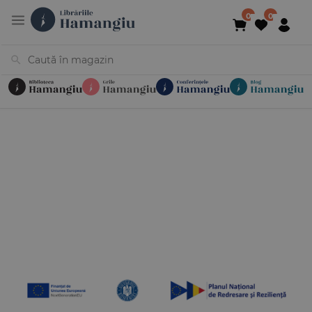
Cărți
Noutăți
În curs de apariție
Reduceri
Evenimente
Librării
Contact
Newsletter
031 425 4