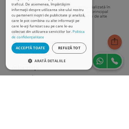
traficul. De asemenea, împărtășim
Librăriile Hamangiu este o companie specializată în
informații despre utilizarea site-ului nostru
distribuția și vânzarea de carte juridică, în principal
cu partenerii noștri de publicitate și analiză,
cărți publicate de Editura Hamangiu, dar și de alte
care le pot combina cu alte informații pe
edituri.
care le-ați furnizat sau pe care le-au
colectat din utilizarea serviciilor lor.
Politica
de confidențialitate
distributie@hamangiu.ro
ACCEPTĂ TOATE
REFUZĂ TOT
031 425 42 24
0741 244 032
ARATĂ DETALIILE
Informații
STRICT NECESARE
Despre noi
DE PERFORMANȚĂ
Termeni & condiții
Politica de confidențialitate
DE TARGETARE
Politica de cookies
ANPC
DE FUNCŢIONALITATE
Serviciu clienți
Comunitatea Hamangiu