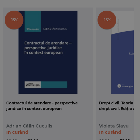
oricarui practician dornic de a evolua si de a
intelege in profunzime institutiile prezentate.
-15%
-15%
Contractul de arendare - perspective
Drept civil. Teoria g
juridice în context european
drept civil. Ediția a 3
Adrian Călin Cuculis
Violeta Slavu
În curând
În curând