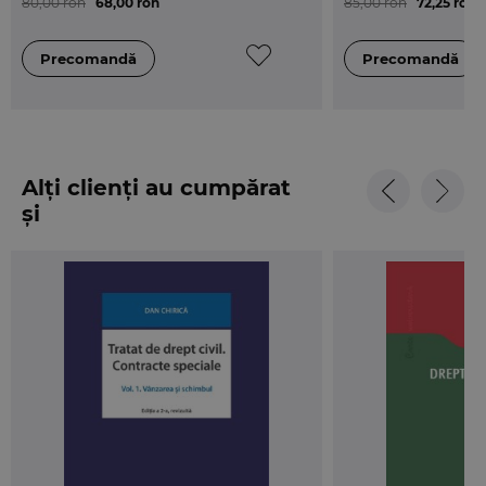
80,00 ron
68,00 ron
85,00 ron
72,25 ron
Alți clienți au cumpărat
și