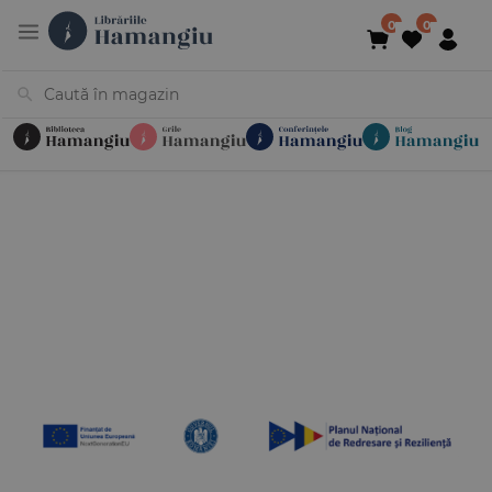
Cărți
Noutăți
În curs de apariție
Reduceri
Evenimente
Librării
Contact
Newsletter
031 425 4