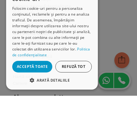
Politica de confidențialitate
Folosim cookie-uri pentru a personaliza
Politica de cookies
conținutul, reclamele și pentru a ne analiza
ANPC
traficul. De asemenea, împărtășim
informații despre utilizarea site-ului nostru
cu partenerii noștri de publicitate și analiză,
Serviciu clienți
care le pot combina cu alte informații pe
Comunitatea Hamangiu
care le-ați furnizat sau pe care le-au
colectat din utilizarea serviciilor lor.
Politica
Cum comand online
de confidențialitate
Modalități de plată
Livrarea produselor
ACCEPTĂ TOATE
REFUZĂ TOT
SEAP/SICAP
Hartă site
ARATĂ DETALIILE
Cariere
STRICT NECESARE
Abonare newsletter
DE PERFORMANȚĂ
DE TARGETARE
DE FUNCŢIONALITATE