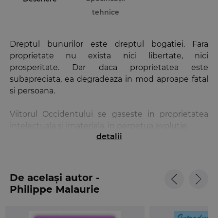
tehnice
Dreptul bunurilor este dreptul bogatiei. Fara
proprietate nu exista nici libertate, nici
prosperitate. Dar daca proprietatea este
subapreciata, ea degradeaza in mod aproape fatal
si persoana.
Viitorul Occidentului se gaseste in proprietatea
intelectuala si imateriala, in perpetua evolutie.
detalii
Dreptul bunurilor incearca sa gaseasca calea
ecologiei si a dezvoltarii durabile, nu fara dificultate
si verbalism excesiv.
De același autor -
Philippe Malaurie