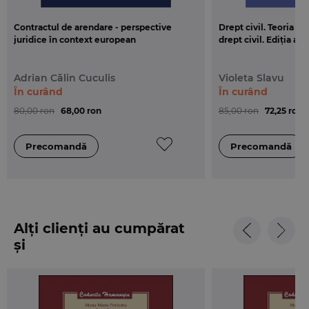
Contractul de arendare - perspective
Drept civil. Teoria g
juridice în context european
drept civil. Ediția a 3
Adrian Călin Cuculis
Violeta Slavu
În curând
În curând
80,00 ron
68,00 ron
85,00 ron
72,25 ron
Alți clienți au cumpărat
și