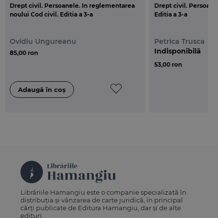
Drept civil. Persoanele. In reglementarea
Drept civil. Persoanel
noului Cod civil. Editia a 3-a
Editia a 3-a
Ovidiu Ungureanu
Petrica Trusca
Indisponibilă
85,00 ron
53,00 ron
Librăriile Hamangiu este o companie specializată în
distribuția și vânzarea de carte juridică, în principal
cărți publicate de Editura Hamangiu, dar și de alte
edituri.