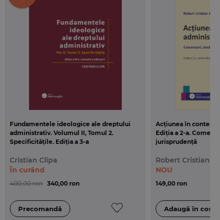
de specialitate, dreptul administrativ ar putea
deveni o disciplina cel putin la fel de atractiva ca si
altele cuprinse in planurile de invatamant si care
cuceresc ceva mai usor simpatia auditorilor.
Fundamentele ideologice ale dreptului
Acțiunea în contenci
administrativ. Volumul II, Tomul 2.
Ediția a 2-a. Comentar
Specificitățile. Ediția a 3-a
jurisprudenţă
Cristian Clipa
Robert Cristian D
În curând
NOU
400,00 ron
340,00 ron
149,00 ron