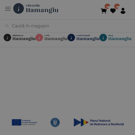
Cărți
Noutăți
În curs de apariție
Reduceri
Evenimente
Librării
Contact
Newsletter
031 425 4