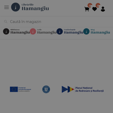
Cărți
Noutăți
În curs de apariție
Reduceri
Evenimente
Librării
Contact
Newsletter
031 425 4