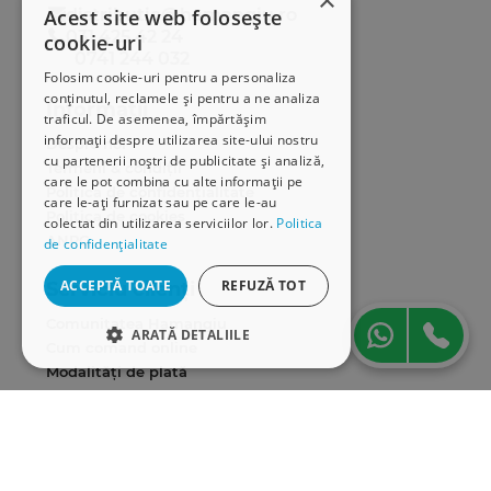
×
distributie@hamangiu.ro
Acest site web folosește
031 425 42 24
cookie-uri
0741 244 032
Folosim cookie-uri pentru a personaliza
conținutul, reclamele și pentru a ne analiza
Informații
traficul. De asemenea, împărtășim
informații despre utilizarea site-ului nostru
Despre noi
cu partenerii noștri de publicitate și analiză,
Termeni & condiții
care le pot combina cu alte informații pe
Politica de confidențialitate
care le-ați furnizat sau pe care le-au
Politica de cookies
colectat din utilizarea serviciilor lor.
Politica
ANPC
de confidențialitate
ACCEPTĂ TOATE
REFUZĂ TOT
Serviciu clienți
Comunitatea Hamangiu
ARATĂ DETALIILE
Cum comand online
Modalități de plată
STRICT NECESARE
Livrarea produselor
DE PERFORMANȚĂ
SEAP/SICAP
Hartă site
DE TARGETARE
Cariere