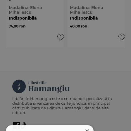
Madalina-Elena
Madalina-Elena
Mihailescu
Mihailescu
Indisponibilă
Indisponibilă
74,00 ron
40,00 ron
Librăriile Hamangiu este o companie specializată în
distribuția și vânzarea de carte juridică, în principal
cărți publicate de Editura Hamangiu, dar și de alte
edituri.