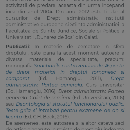
activitatii de predare, aceasta din urma incepand
inca din anul 2004. Din anul 2012 este titular al
cursurilor de Drept administrativ, Institutii
administrative europene si Stiinta administratiei la
Facultatea de Stiinte Juridice, Sociale si Politice a
Universitatii „Dunarea de Jos” din Galati.
Publicatii
: In materie de cercetare in sfera
dreptului, este pana la acest moment autoare a
diverse materiale de specialitate, precum:
monografia
Sanctiunile contraventionale. Aspecte
de drept material in dreptul romanesc si
comparat
(Ed. Hamangiu, 2011),
Drept
administrativ. Partea generala
. Curs universitar
(Ed. Hamangiu, 2016),
Drept administrativ. Partea
generala. Caiet de seminar
(Ed. Universitara, 2016)
sau
Deontologia si statutul functionarului public.
Teste grila si intrebari pentru examene de an si
licenta
(Ed. C.H. Beck, 2016).
De asemenea, este autoarea si a altor cateva zeci
de articole aparute in reviste de prestigiu indexate