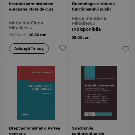
Institutii administrative
Deontologia si statutul
europene. Note de curs
functionarului public
Madalina-Elena
Madalina-Elena
Mihailescu
Mihailescu
Indisponibilă
26,00 ron
20,80 ron
29,00 ron
Drept administrativ. Partea
Sanctiunile
generala
contraventionale