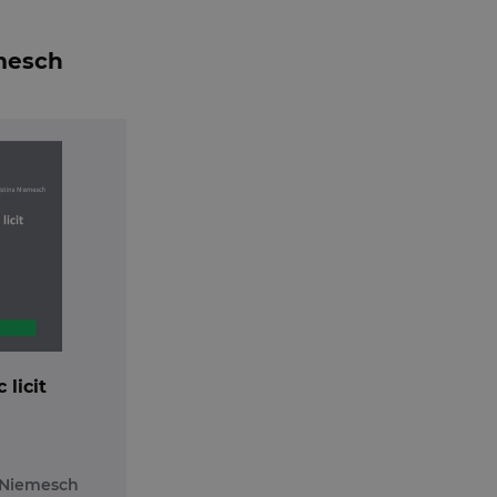
, dar si completate cu note explicative, atat de natura l
orelarea si confirmarea hotararilor judecatoresti, unele i
emesch
dentei.
a
se adreseaza:
cultati de sorginte juridica si administrativa care poseda
i de munca, dar si avocatilor care ofera reprezentare in ace
lui care doresc sa-si clarifice/consolideze cunostintele 
agiar in cadrul Judecatoriei Galati (01.08.2004 – 20.04.20
in cadrul Tribunalului Bucuresti, Sectia a VIII-a Confli
 licit
ctorului 2 Bucuresti (01.04.2009 – 30.06.2011), judecator i
a si Asigurari Sociale (01.07.2011 pana in prezent), doct
, „Reglementari cuprinse in noul Cod civil si in noul Co
 Niemesch