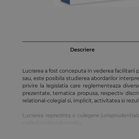
Descriere
Lucrarea a fost conceputa in vederea facilitarii
sau, este posibila studierea abordarilor interpre
privire la legislatia care reglementeaza diverse
prezentate, tematica propusa, respectiv discr
relational-colegial si, implicit, activitatea si rez
Lucrarea reprezinta o culegere jurisprudential
cadrul acestui domeniu.
Discriminarea in raporturile de munca
reprezi