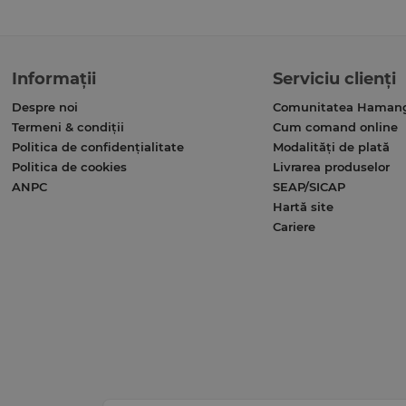
Informații
Serviciu clienți
Despre noi
Comunitatea Haman
Termeni & condiții
Cum comand online
Politica de confidențialitate
Modalități de plată
Politica de cookies
Livrarea produselor
ANPC
SEAP/SICAP
Hartă site
Cariere