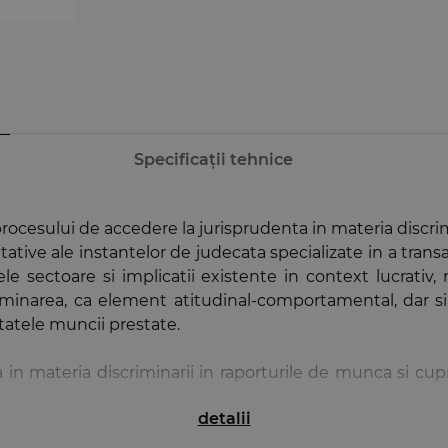
Specificații tehnice
 procesului de accedere la jurisprudenta in materia discri
tative ale instantelor de judecata specializate in a transa
le sectoare si implicatii existente in context lucrativ, 
iminarea, ca element atitudinal-comportamental, dar si 
ultatele muncii prestate.
a in materia discriminarii in raporturile de munca si cu
detalii
nta mai mult decat o simpla compilatie jurisprudentiala