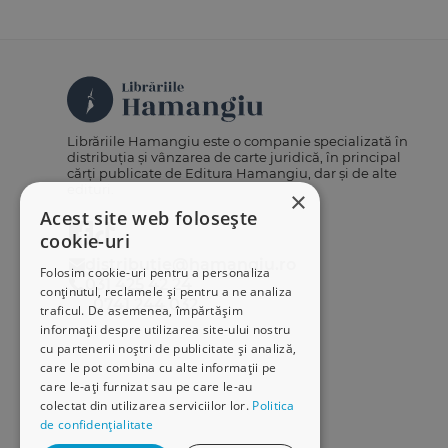
Librăriile Hamangiu este o companie specializată în
distribuția și vânzarea de carte juridică, în principal
cărți publicate de Editura Hamangiu, dar și de alte
edituri.
×
Acest site web folosește
cookie-uri
distributie@hamangiu.ro
Folosim cookie-uri pentru a personaliza
031 425 42 24
conținutul, reclamele și pentru a ne analiza
0741 244 032
traficul. De asemenea, împărtășim
informații despre utilizarea site-ului nostru
cu partenerii noștri de publicitate și analiză,
care le pot combina cu alte informații pe
care le-ați furnizat sau pe care le-au
colectat din utilizarea serviciilor lor.
Politica
de confidențialitate