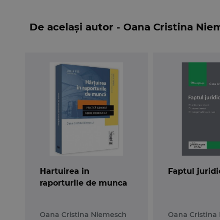
discriminare in raporturile de munca prezentate
intern, european si international, astfel incat c
De același autor - Oana Cristina Ni
mai unitar calitatea de izvor de drept a jurispru
Lucrarea
Discriminarea in raporturile de munc
- studentilor Facultatii de Drept sau oricaror fa
Muncii;
- instantelor specializate in conflicte ori litigi
- oricaror teoreticieni si practicieni ai dreptu
raporturile de munca.
Despre autor:
Jud. dr.
Oana Cristina Niemesch
, judecator st
Bucuresti (21.04.2005 –30.11.2008), judecator 
Hartuirea in
Faptul juridic
31.03.2009), judecator in cadrul Judecatoriei Se
raporturile de munca
Civila si pentru Cauze privind Conflicte de Munc
Bucuresti, absolvent de studii postuniversitare
Drept, Universitatea din Bucuresti.
Oana Cristina Niemesch
Oana Cristina