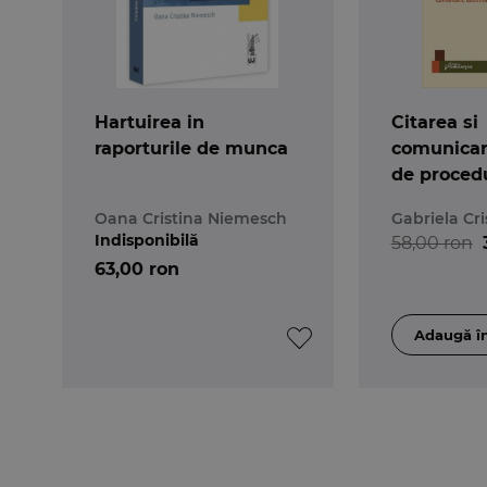
Hartuirea in
Citarea si
raporturile de munca
comunicar
de procedu
procesul ci
Oana Cristina Niemesch
Gabriela Cri
Comentarii
Indisponibilă
58,00 ron
si jurispr
63,00 ron