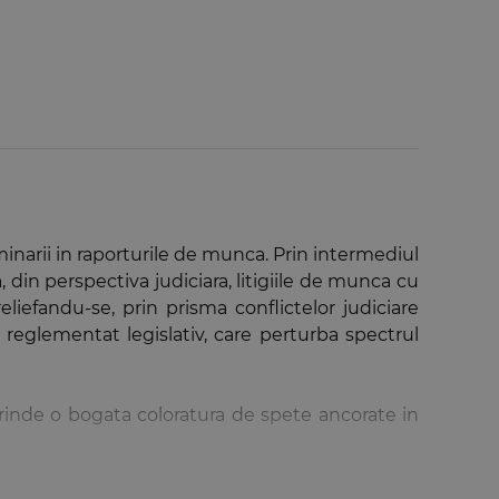
minarii in raporturile de munca. Prin intermediul
, din perspectiva judiciara, litigiile de munca cu
reliefandu-se, prin prisma conflictelor judiciare
reglementat legislativ, care perturba spectrul
prinde o bogata coloratura de spete ancorate in
, remarcandu-se prin diversitate a cauzelor de