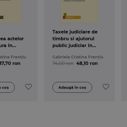
Taxele judiciare de
ea actelor
timbru si ajutorul
ra in
public judiciar in
vil.
procesul civil.
stina Frențiu
Gabriela Cristina Frențiu
, doctrina
Comentarii, doctrina
37,70 ron
74,00 ron
48,10 ron
udenta
si jurisprudenta