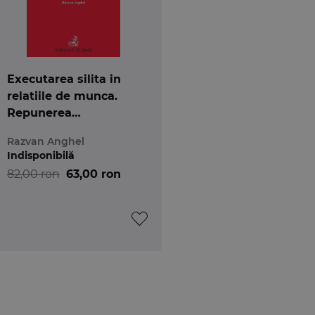
Executarea silita in
relatiile de munca.
Repunerea
salariatului in situatia
Razvan Anghel
anterioara concedierii
Indisponibilă
nelegale
82,00 ron
63,00 ron