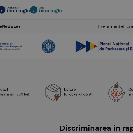
e
Reduceri
Evenimente
Libră
Discriminarea in ra