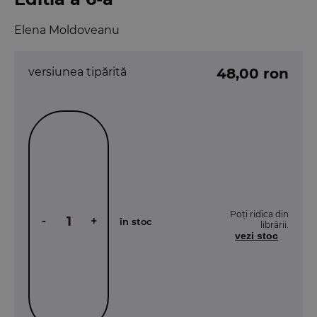
Elena Moldoveanu
versiunea tipărită
48,00 ron
Poți ridica din
-
+
în stoc
librării.
vezi stoc