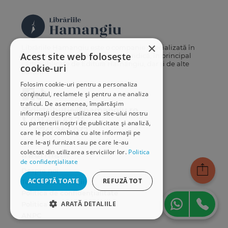
×
Librăriile Hamangiu este o companie specializată în
Acest site web folosește
distribuția și vânzarea de carte juridică, în principal
cărți publicate de Editura Hamangiu, dar și de alte
cookie-uri
edituri.
Folosim cookie-uri pentru a personaliza
conținutul, reclamele și pentru a ne analiza
traficul. De asemenea, împărtășim
distributie@hamangiu.ro
informații despre utilizarea site-ului nostru
031 425 42 24
cu partenerii noștri de publicitate și analiză,
0741 244 032
care le pot combina cu alte informații pe
care le-ați furnizat sau pe care le-au
colectat din utilizarea serviciilor lor.
Politica
Informații
de confidențialitate
Despre noi
ACCEPTĂ TOATE
REFUZĂ TOT
Termeni & condiții
Politica de confidențialitate
ARATĂ DETALIILE
Politica de cookies
ANPC
STRICT NECESARE