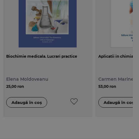
Biochimie medicala. Lucrari practice
Aplicatii in chimia or
Elena Moldoveanu
Carmen Marinela 
25,00 ron
53,00 ron