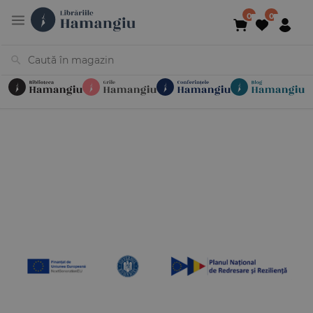
Cărți
Noutăți
În curs de apariție
Reduceri
Evenimente
Librării
Contact
Newsletter
031 425 4