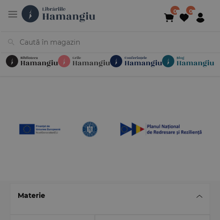
Cărți
Noutăți
În curs de apariție
Reduceri
Evenimente
Librării
Contact
Newsletter
031 425 4
Materie