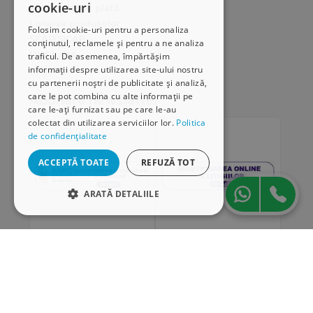
cookie-uri
Modalități de plată
Livrarea produselor
Folosim cookie-uri pentru a personaliza
SEAP/SICAP
conținutul, reclamele și pentru a ne analiza
Hartă site
traficul. De asemenea, împărtășim
Cariere
informații despre utilizarea site-ului nostru
cu partenerii noștri de publicitate și analiză,
care le pot combina cu alte informații pe
Abonare newsletter
care le-ați furnizat sau pe care le-au
colectat din utilizarea serviciilor lor.
Politica
de confidențialitate
ACCEPTĂ TOATE
REFUZĂ TOT
ARATĂ DETALIILE
STRICT NECESARE
DE PERFORMANȚĂ
„Conținutul acestui material nu reprezintă în mod
DE TARGETARE
obligatoriu poziția oficială a Uniunii Europene sau a
Guvernului României”
DE FUNCŢIONALITATE