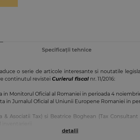
Specificații tehnice
uce o serie de articole interesante si noutatile legislati
re continutul revistei
Curierul fiscal
nr. 11/2016:
ta in Monitorul Oficial al Romaniei in perioada 4 noiembr
ta in Jurnalul Oficial al Uniunii Europene Romaniei in p
 & Asociatii Tax) si Beatrice Boghean (Tax Consultant a
 inventarierii
detalii
mbrie 2016 sunt prezentate de Bogdan Dinca [KPMG Rom
4 .