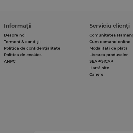
Informații
Serviciu clienți
Despre noi
Comunitatea Haman
Termeni & condiții
Cum comand online
Politica de confidențialitate
Modalități de plată
Politica de cookies
Livrarea produselor
ANPC
SEAP/SICAP
Hartă site
Cariere