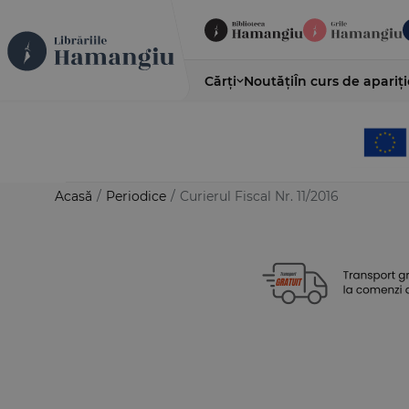
Cărți
Noutăți
În curs de apariți
Acasă
/
Periodice
/
Curierul Fiscal Nr. 11/2016