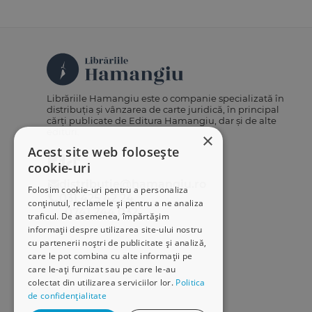
Librăriile Hamangiu este o companie specializată în
distribuția și vânzarea de carte juridică, în principal
cărți publicate de Editura Hamangiu, dar și de alte
edituri.
×
Acest site web folosește
cookie-uri
distributie@hamangiu.ro
Folosim cookie-uri pentru a personaliza
031 425 42 24
conținutul, reclamele și pentru a ne analiza
0741 244 032
traficul. De asemenea, împărtășim
informații despre utilizarea site-ului nostru
cu partenerii noștri de publicitate și analiză,
care le pot combina cu alte informații pe
care le-ați furnizat sau pe care le-au
colectat din utilizarea serviciilor lor.
Politica
de confidențialitate