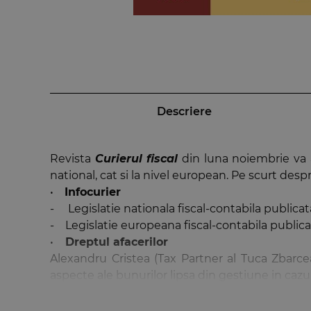
Descriere
Revista
Curierul fiscal
din luna noiembrie va ad
national, cat si la nivel european. Pe scurt desp
•
Infocurier
- Legislatie nationala fiscal-contabila publica
- Legislatie europeana fiscal-contabila publica
•
Dreptul afacerilor
Alexandru Cristea (Tax Partner al Tuca Zbarcea
aspecte ale bunurilor lipsa din gestiune in cazul
Noile reguli de imigrare incepand cu septe
Mobility Services)] cu referinte la O.G. nr. 25/201