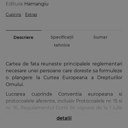
Editura:
Hamangiu
Cuprins
Extras
Specificații
Sumar
Descriere
tehnice
Cartea de fata reuneste principalele reglementari
necesare unei persoane care doreste sa formuleze
o plangere la Curtea Europeana a Drepturilor
Omului.
Lucrarea cuprinde Conventia europeana si
protocoalele aferente, inclusiv Protocoalele nr. 15 si
nr. 16, Regulamentul Curtii (in vigoare de la 1 iulie
2013), precum si legislatia interna in materie,
detalii
actualizata la 25 septembrie 2013.