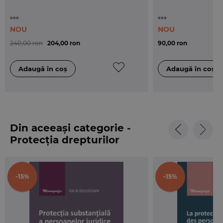
***
***
NOU
NOU
240,00 ron
204,00 ron
90,00 ron
Din aceeași categorie -
Protecția drepturilor
omului
-15%
-15%