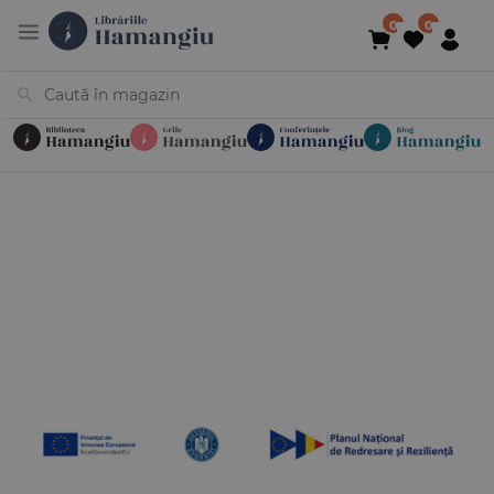
Cărți
Noutăți
În curs de apariție
Reduceri
Evenimente
Librării
Contact
Newsletter
031 425 4