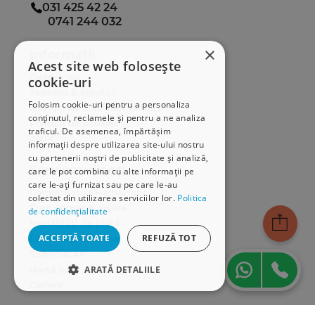
031 425 42 24
0741 244 032
×
Informații
Acest site web folosește
Despre noi
cookie-uri
Termeni & condiții
Folosim cookie-uri pentru a personaliza
Politica de confidențialitate
conținutul, reclamele și pentru a ne analiza
Politica de cookies
traficul. De asemenea, împărtășim
ANPC
informații despre utilizarea site-ului nostru
cu partenerii noștri de publicitate și analiză,
Serviciu clienți
care le pot combina cu alte informații pe
care le-ați furnizat sau pe care le-au
Comunitatea Hamangiu
colectat din utilizarea serviciilor lor.
Politica
Cum comand online
de confidențialitate
Modalități de plată
ACCEPTĂ TOATE
REFUZĂ TOT
Livrarea produselor
SEAP/SICAP
Hartă site
ARATĂ DETALIILE
Cariere
STRICT NECESARE