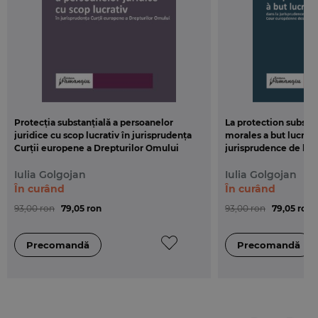
Protecția substanțială a persoanelor
La protection substa
juridice cu scop lucrativ în jurisprudența
morales a but lucrati
Curții europene a Drepturilor Omului
jurisprudence de la
Droits de l`Homme
Iulia Golgojan
Iulia Golgojan
În curând
În curând
93,00 ron
79,05 ron
93,00 ron
79,05 ron