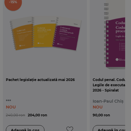
-15%
Pachet legislație actualizată mai 2026
Codul penal. Codul d
Legile de executare. 
2026 - Spiralat
***
Ioan-Paul Chiș
NOU
NOU
240,00 ron
204,00 ron
90,00 ron