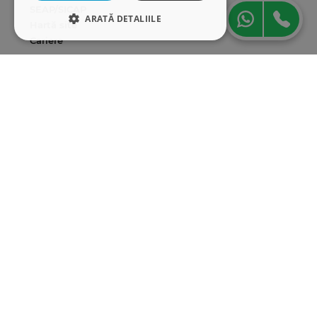
SEAP/SICAP
ARATĂ DETALIILE
Hartă site
Cariere
STRICT NECESARE
Abonare newsletter
DE PERFORMANȚĂ
DE TARGETARE
DE FUNCŢIONALITATE
Strict necesare
De performanță
De targetare
De funcţionalitate
Cookie-urile strict necesare permit
funcționalitatea principală a site-ului web,
cum ar fi autentificarea utilizatorului și
gestionarea contului. Site-ul web nu poate fi
utilizat corect fără cookie-uri strict necesare.
Furnizor
/
Nume
Expirare
Descriere
Domeniu