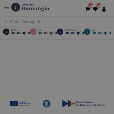
Cărți
Noutăți
În curs de apariție
Reduceri
Evenimente
Librării
Contact
Newsletter
031 425 4