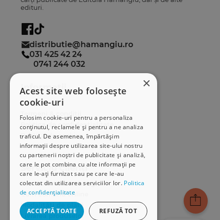
edituri.
distributie@hamangiu.ro
031 425 42 24
0741 244 032
×
Informații
Acest site web folosește
cookie-uri
Despre noi
Termeni & condiții
Folosim cookie-uri pentru a personaliza
Politica de confidențialitate
conținutul, reclamele și pentru a ne analiza
Politica de cookies
traficul. De asemenea, împărtășim
informații despre utilizarea site-ului nostru
ANPC
cu partenerii noștri de publicitate și analiză,
care le pot combina cu alte informații pe
Serviciu clienți
care le-ați furnizat sau pe care le-au
colectat din utilizarea serviciilor lor.
Politica
Comunitatea Hamangiu
de confidențialitate
Cum comand online
Modalități de plată
ACCEPTĂ TOATE
REFUZĂ TOT
Livrarea produselor