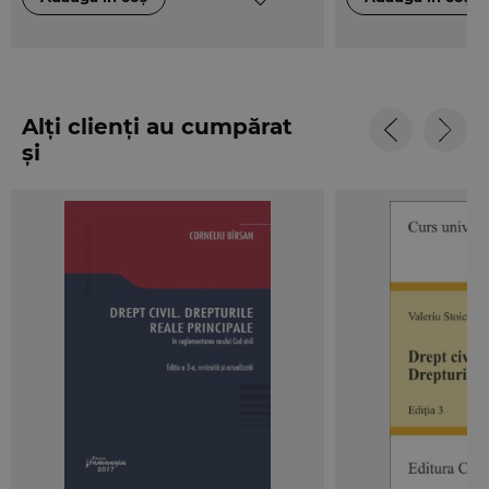
Alți clienți au cumpărat
și