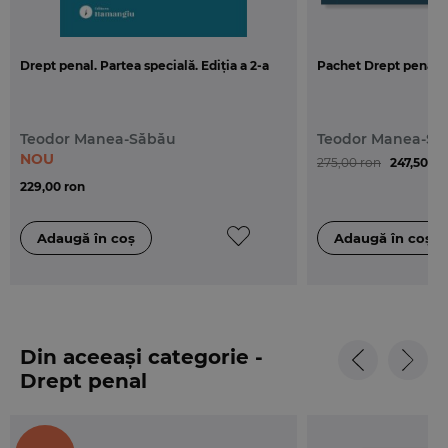
detaliata, precum si un index alfabetic, care nu fac
parte din textul oficial, dar ajuta la orientarea si
identificarea mai rapida a institutiilor/cuvintelor-
Drept penal. Partea specială. Ediția a 2-a
Pachet Drept penal. 
cheie cautate.
Teodor Manea-Săbău
Teodor Manea-Să
NOU
275,00 ron
247,50 ro
229,00 ron
Din aceeași categorie -
Drept penal