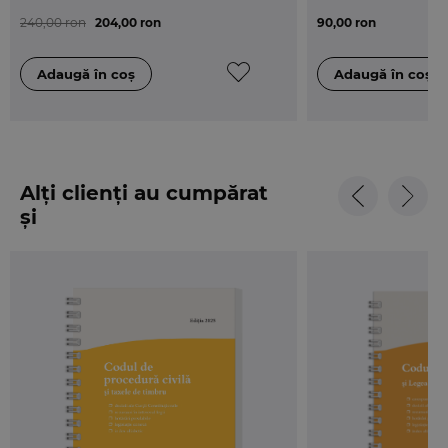
240,00 ron
204,00 ron
90,00 ron
Alți clienți au cumpărat
și