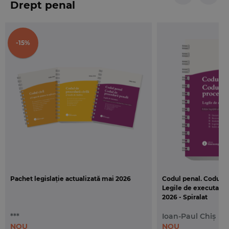
Drept penal
Hamangiu, pentru a facilita orientarea si
identificarea mai rapida a institutiilor/cuvintelor-
cheie cautate.
-15%
Aceasta editie include ultimele modificari si
completari aduse Codului penal prin
Legea nr.
19/2025
(
M. Of. nr. 230 din 14 martie 2025
),
respectiv
Codului de procedura penala prin
Legea nr.
64/2025
(
M. Of. nr. 437 din 13 mai 2025
)
si
Legea nr.
70/202
5 (
M. Of. nr. 452 din 15 mai 2025
).
Codul penal. Codul de procedura penala. Legile
de executare
este tiparita in format A5 (145x205
mm) si pe hartie ofset si este legata cu spira.
Pachet legislație actualizată mai 2026
Codul penal. Codul d
Legile de executare. 
2026 - Spiralat
***
Ioan-Paul Chiș
NOU
NOU