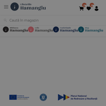
Cărți
Noutăți
În curs de apariție
Reduceri
Evenimente
Librării
Contact
Newsletter
031 425 4