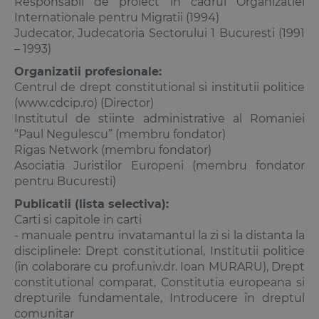
Responsabil de proiect in cadrul Organizatiei
Internationale pentru Migratii (1994)
Judecator, Judecatoria Sectorului 1 Bucuresti (1991
– 1993)
Organizatii profesionale:
Centrul de drept constitutional si institutii politice
(www.cdcip.ro) (Director)
Institutul de stiinte administrative al Romaniei
“Paul Negulescu” (membru fondator)
Rigas Network (membru fondator)
Asociatia Juristilor Europeni (membru fondator
pentru Bucuresti)
Publicatii (lista selectiva):
Carti si capitole in carti
- manuale pentru invatamantul la zi si la distanta la
disciplinele:
Drept constitutional
, Institutii politice
(în colaborare cu prof.univ.dr.
Ioan MURARU
), Drept
constitutional comparat, Constitutia europeana si
drepturile fundamentale, Introducere în dreptul
comunitar