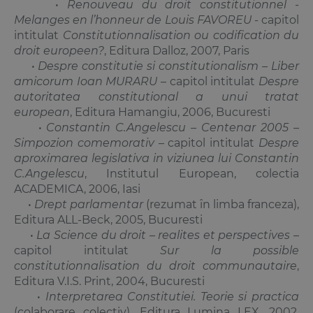
•
Renouveau du droit constitutionnel -
Melanges en l’honneur de Louis FAVOREU
- capitol
intitulat
Constitutionnalisation ou codification du
droit europeen?
, Editura Dalloz, 2007, Paris
•
Despre constitutie si constitutionalism – Liber
amicorum Ioan MURARU
– capitol intitulat
Despre
autoritatea constitutional a unui tratat
european
, Editura Hamangiu, 2006, Bucuresti
•
Constantin C.Angelescu – Centenar 2005 –
Simpozion comemorativ
– capitol intitulat
Despre
aproximarea legislativa in viziunea lui Constantin
C.Angelescu
, Institutul European, colectia
ACADEMICA, 2006, Iasi
•
Drept parlamentar
(rezumat în limba franceza),
Editura ALL-Beck, 2005, Bucuresti
•
La Science du droit – realites et perspectives
–
capitol intitulat
Sur la possible
constitutionnalisation du droit communautaire
,
Editura V.I.S. Print, 2004, Bucuresti
•
Interpretarea Constitutiei. Teorie si practica
(colaborare colectiv), Editura Lumina LEX, 2002,