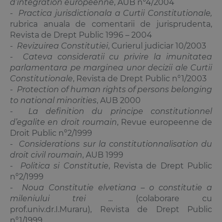
d’integration europeenne
, AUB n°4/2004
-
Practica jurisdictionala a Curtii Constitutionale,
rubrica anuala de comentarii de jurisprudenta,
Revista de Drept Public 1996 – 2004
-
Revizuirea Constitutiei
, Curierul judiciar 10/2003
-
Cateva consideratii cu privire la imunitatea
parlamentara pe marginea unor decizii ale Curtii
Constitutionale
, Revista de Drept Public n°1/2003
-
Protection of human rights of persons belonging
to national minorities
, AUB 2000
-
La definition du principe constitutionnel
d’egalite en droit roumain
, Revue europeenne de
Droit Public n°2/1999
-
Considerations sur la constitutionnalisation du
droit civil roumain
, AUB 1999
-
Politica si Constitutie
, Revista de Drept Public
n°2/1999
-
Noua Constitutie elvetiana – o constitutie a
mileniului trei ...
(colaborare cu
prof.univ.dr.I.Muraru), Revista de Drept Public
n°1/1999