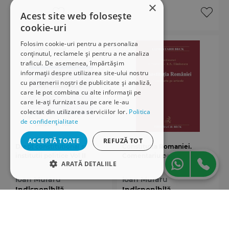
×
Acest site web folosește
cookie-uri
Folosim cookie-uri pentru a personaliza
conținutul, reclamele și pentru a ne analiza
traficul. De asemenea, împărtășim
informații despre utilizarea site-ului nostru
cu partenerii noștri de publicitate și analiză,
care le pot combina cu alte informații pe
care le-ați furnizat sau pe care le-au
colectat din utilizarea serviciilor lor.
Politica
de confidențialitate
ACCEPTĂ TOATE
REFUZĂ TOT
Drept constitutional si
Constitutia Romaniei.
institutii politice Vol II
Comentariu pe articole
ARATĂ DETALIILE
Ioan Muraru
Ioan Muraru
STRICT NECESARE
Indisponibilă
Indisponibilă
DE PERFORMANȚĂ
50,00 ron
159,00 ron
DE TARGETARE