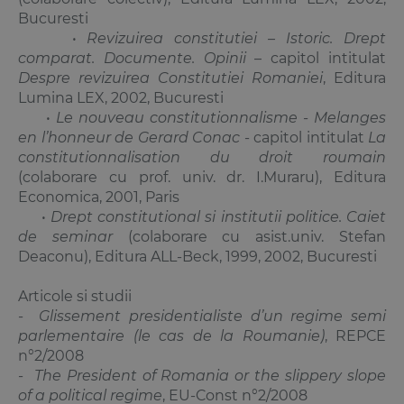
Bucuresti
•
Revizuirea constitutiei – Istoric. Drept
comparat. Documente. Opinii
– capitol intitulat
Despre revizuirea Constitutiei Romaniei
, Editura
Lumina LEX, 2002, Bucuresti
•
Le nouveau constitutionnalisme - Melanges
en l’honneur de Gerard Conac
- capitol intitulat
La
constitutionnalisation du droit roumain
(colaborare cu prof. univ. dr. I.Muraru), Editura
Economica, 2001, Paris
•
Drept constitutional si institutii politice. Caiet
de seminar
(colaborare cu asist.univ.
Stefan
Deaconu
), Editura ALL-Beck, 1999, 2002, Bucuresti
Articole si studii
-
Glissement presidentialiste d’un regime semi
parlementaire (le cas de la Roumanie)
, REPCE
n°2/2008
-
The President of Romania or the slippery slope
of a political regime
, EU-Const n°2/2008