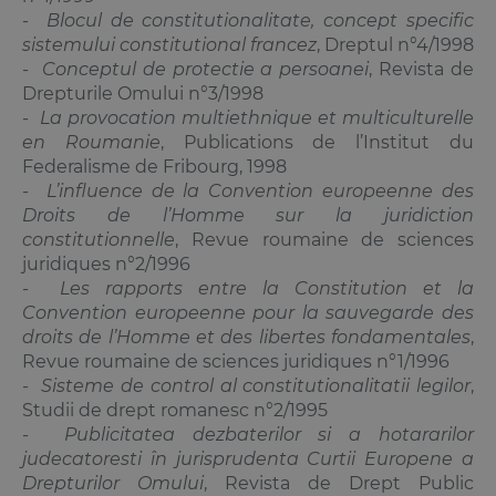
-
Blocul de constitutionalitate, concept specific
sistemului constitutional francez
, Dreptul n°4/1998
-
Conceptul de protectie a persoanei
, Revista de
Drepturile Omului n°3/1998
-
La provocation multiethnique et multiculturelle
en Roumanie
, Publications de l’Institut du
Federalisme de Fribourg, 1998
-
L’influence de la Convention europeenne des
Droits de l’Homme sur la juridiction
constitutionnelle
, Revue roumaine de sciences
juridiques n°2/1996
-
Les rapports entre la Constitution et la
Convention europeenne pour la sauvegarde des
droits de l’Homme et des libertes fondamentales
,
Revue roumaine de sciences juridiques n°1/1996
-
Sisteme de control al constitutionalitatii legilor
,
Studii de drept romanesc n°2/1995
-
Publicitatea dezbaterilor si a hotararilor
judecatoresti în jurisprudenta Curtii Europene a
Drepturilor Omului
, Revista de Drept Public