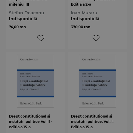
mileniul III
Editia a 2-a
Stefan Deaconu
Ioan Muraru
Indisponibilă
Indisponibilă
74,00 ron
370,00 ron
Drept constitutional si
Drept constitutional si
institutii politice Vol II -
institutii politice. Vol. I.
editia a 15-a
Editia a 15-a