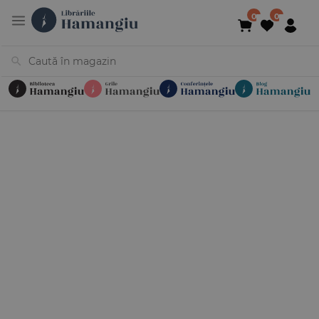
Cărți
Noutăți
În curs de apariție
Reduceri
Evenimente
Librării
Contact
Newsletter
031 425 4