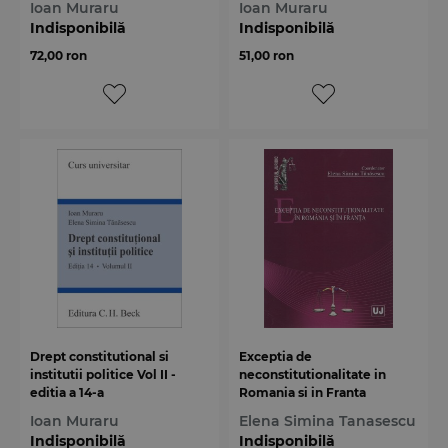
Ioan Muraru
Ioan Muraru
Indisponibilă
Indisponibilă
72,00 ron
51,00 ron
Drept constitutional si
Exceptia de
institutii politice Vol II -
neconstitutionalitate in
editia a 14-a
Romania si in Franta
Ioan Muraru
Elena Simina Tanasescu
Indisponibilă
Indisponibilă