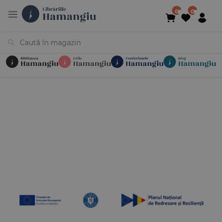
Cărți
Noutăți
În curs de apariție
Reduceri
Evenimente
Librării
Contact
Newsletter
031 425 4