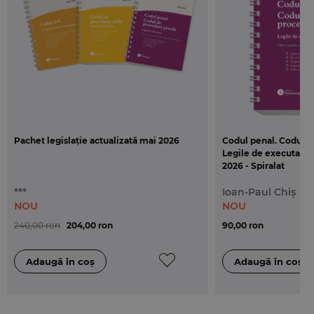
Hamangiu, pentru a facilita orientarea si
identificarea mai rapida a institutiilor/cuvintelor-
cheie cautate.
Codul penal. Codul de procedura penala. Legile
de executare
este tiparita in format A5 (145x205
mm) si pe hartie ofset si este legata cu spira.
Pachet legislație actualizată mai 2026
Codul penal. Codul d
Legile de executare. 
2026 - Spiralat
***
Ioan-Paul Chiș
NOU
NOU
240,00 ron
204,00 ron
90,00 ron