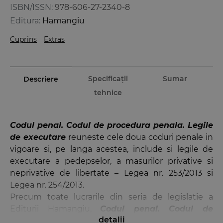
ISBN/ISSN:
978-606-27-2340-8
Editura:
Hamangiu
Cuprins
Extras
Specificații
Sumar
Descriere
tehnice
Codul penal. Codul de procedura penala. Legile
de executare
reuneste cele doua coduri penale in
vigoare si, pe langa acestea, include si legile de
executare a pedepselor, a masurilor privative si
neprivative de libertate – Legea nr. 253/2013 si
Legea nr. 254/2013.
Precum toate lucrarile din seria de legislatie a
Editurii Hamangiu,
Codul penal. Codul de
detalii
procedura penala. Legile de executare
cuprinde,