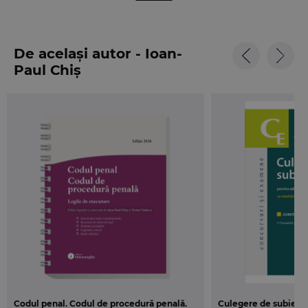
pe langa textele consolidate ale codurilor, deciziile
Curtii Constitutionale prin care s-a constatat
neconstitutionalitatea unor articole din coduri sau
De același autor - Ioan-
din legile speciale, precum si deciziile de admitere
Paul Chiș
a recursurilor in interesul legii (RIL) si hotararile
prealabile (HP) pentru dezlegarea unor chestiuni
de drept in materie penala pronuntate de Inalta
Curte de Casatie si Justitie in exercitarea
atributiilor exclusive care ii revin privind asigurarea
unei practici judiciare unitare. In acelasi timp, sunt
prezentate si
deciziile pronuntate de instanta
suprema prin care au fost interpretate dispozitii
ale Codului penal din 1969, respectiv ale Codului
de procedura
penala din 1968
si care isi pastreaza
valabilitatea si in raport de actualele texte de lege.
Pentru cei interesati de istoricul textelor de lege,
acolo unde este cazul, la finalul articolelor veti
regasi indicate, cu caractere italice, normele
Codul penal. Codul de procedură penală.
Culegere de subiecte