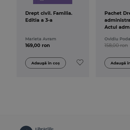
Drept civil. Familia.
Pachet Dr
Editia a 3-a
administrat
Actul admin
Repere pe
Marieta Avram
Ovidiu Pod
teorie altf
169,00 ron
158,00 ron