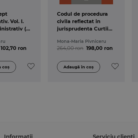
ept
Codul de procedura
iv. Vol. I.
civila reflectat in
istrativ (I).
jurisprudenta Curtii
ntru o
Constitutionale
aru
Mona-Maria Pivniceru
el
102,70 ron
264,00 ron
198,00 ron
Informații
Serviciu clienți