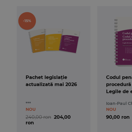
-15%
Pachet legislație
Codul pena
actualizată mai 2026
procedură
Legile de 
Actualizat
***
Ioan-Paul C
- Spiralat
NOU
NOU
240,00 ron
204,00
90,00 ron
ron