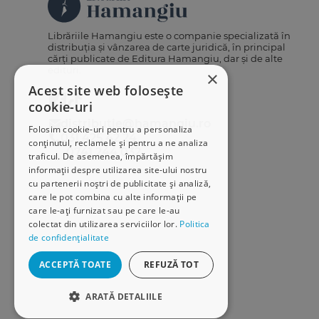
Librăriile Hamangiu este o companie specializată în
distribuția și vânzarea de carte juridică, în principal
cărți publicate de Editura Hamangiu, dar și de alte
edituri.
×
Acest site web folosește
cookie-uri
distributie@hamangiu.ro
Folosim cookie-uri pentru a personaliza
031 425 42 24
conținutul, reclamele și pentru a ne analiza
0741 244 032
traficul. De asemenea, împărtășim
informații despre utilizarea site-ului nostru
cu partenerii noștri de publicitate și analiză,
care le pot combina cu alte informații pe
care le-ați furnizat sau pe care le-au
colectat din utilizarea serviciilor lor.
Politica
de confidențialitate
ACCEPTĂ TOATE
REFUZĂ TOT
ARATĂ DETALIILE