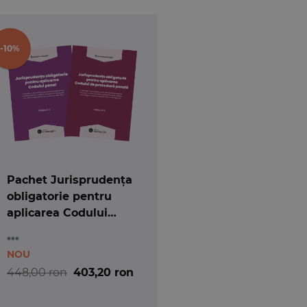
-10%
Pachet Jurisprudența
obligatorie pentru
aplicarea Codului
penal și a Codului de
***
procedură penală
NOU
448,00 ron
403,20 ron