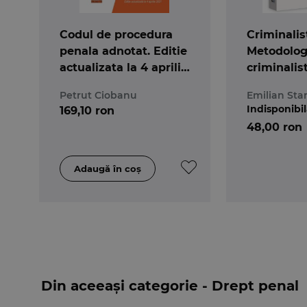
Codul de procedura
Criminalis
penala adnotat. Editie
Metodolog
actualizata la 4 aprilie
criminalis
2021
Petrut Ciobanu
Emilian Sta
Indisponibi
169,10 ron
48,00 ron
Din aceeași categorie - Drept penal