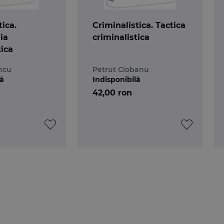
tica.
Criminalistica. Tactica
ia
criminalistica
tica
ncu
Petrut Ciobanu
lă
Indisponibilă
42,00 ron