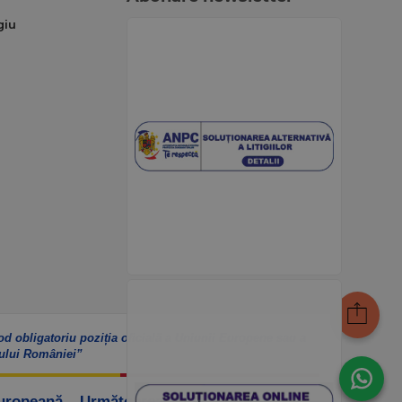
giu
od obligatoriu poziția oficială a Uniunii Europene sau a
ului României”
Europeană – UrmătoareaGenerațieUE”