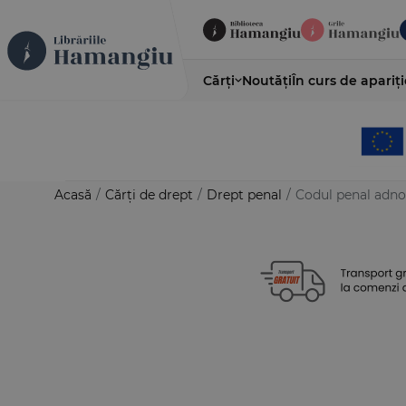
Cărți
Noutăți
În curs de apariți
Acasă
/
Cărți de drept
/
Drept penal
/
Codul penal adnota