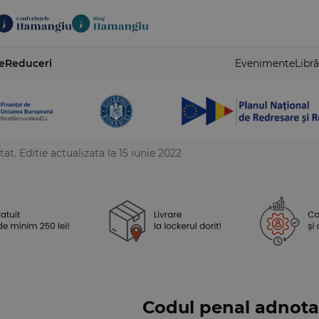
e
Reduceri
Evenimente
Libră
t. Editie actualizata la 15 iunie 2022
Codul penal adnotat.