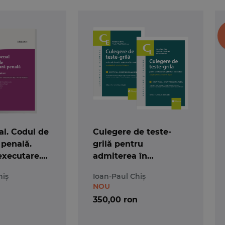
l. Codul de
Culegere de teste-
 penală.
grilă pentru
executare.
admiterea în
 25 mai 2026
magistratură și
hiș
Ioan-Paul Chiș
avocatură. Ediția a 7-a
NOU
350,00 ron