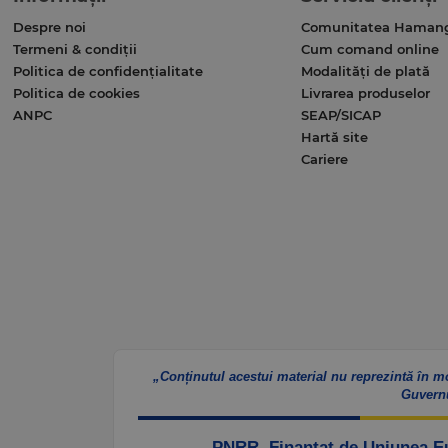
Despre noi
Comunitatea Haman
Termeni & condiții
Cum comand online
Politica de confidențialitate
Modalități de plată
Politica de cookies
Livrarea produselor
ANPC
SEAP/SICAP
Hartă site
Cariere
„Conținutul acestui material nu reprezintă în m
Guvern
„PNRR. Finanțat de Uniunea 