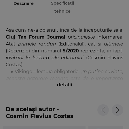
Specificații
Descriere
tehnice
Asa cum ne-a obisnuit inca de la inceputurile sale,
Cluj Tax Forum Journal
pricinuieste
informarea.
Atat
primele randuri
(Editorialul), cat si
ultimele
(Recenzie) din numarul
5/2020
reprezinta, in fapt,
invitatii la lectura ale editorului
(Cosmin Flavius
Costas).
● Vikingo – lectura obligatorie. „
In putine cuvinte,
aceasta hotarare recenta este de o importanta
detalii
capitala. Pe de-o parte, ea exprima exasperarea
Curtii de Justitie, confruntata cu o avalansa de
actiuni preliminare din Europa Centrala si de Est
pe aceeasi problematica a TVA (tocmai de aceea
De același autor -
actiunea preliminara a fost solutionata intr-o
Cosmin Flavius Costas
procedura rapida, prin ordonanta). Pe de alta
parte, recenta afacere maghiara este interesanta