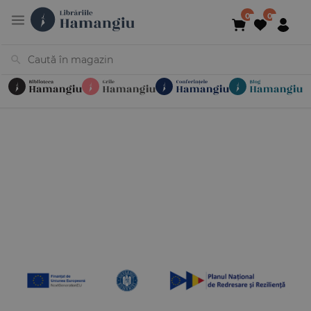
Cărți
Noutăți
În curs de apariție
Reduceri
Evenimente
Librării
Contact
Newsletter
031 425 4