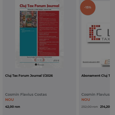
pentru ca instanta europeana a fost chemata sa
-15%
verifice compatibilitatea Directivei TVA atat a
unei practici administrative a organelor fiscale,
cat si a unei jurisprudente discutabile a instantei
supreme maghiare
”.
●
Codul de procedura fiscala. Comentariu pe
articole
,
Tanti Anghel
, Ed. Hamangiu, Bucuresti,
2020. O recenzie a unei lucrari de anvergura, prima
dupa mai bine de 4 ani dedicata in intregime
Codului de procedura fiscala. „
Recomandam cu
caldura aceasta lucrare celor interesati, apreciind
ca studiul ei poate fundamenta opinii care sa fie
Cluj Tax Forum Journal 1/2026
Abonament Cluj Tax 
expuse in fata instantelor de judecata sau
organelor de solutionare a contestatiilor, in timp
ce in plan academic lucrarea nu va putea fi
Cosmin Flavius Costas
Cosmin Flavius C
ignorata la niciun curs de procedura fiscala si in
NOU
NOU
niciun curs de procedura fiscala
”.
42,00 ron
252,00 ron
214,20 ro