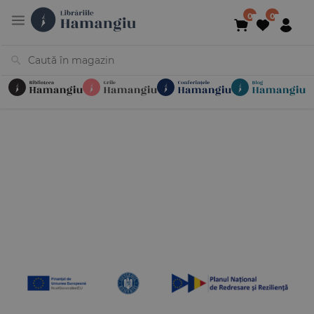
Cărți
Noutăți
În curs de apariție
Reduceri
Evenimente
Librării
Contact
Newsletter
031 425 4