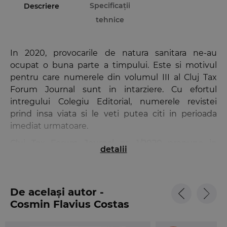
Specificații
Descriere
tehnice
In 2020, provocarile de natura sanitara ne-au
ocupat o buna parte a timpului. Este si motivul
pentru care numerele din volumul III al Cluj Tax
Forum Journal sunt in intarziere. Cu efortul
intregului Colegiu Editorial, numerele revistei
prind insa viata si le veti putea citi in perioada
imediat urmatoare.
Cluj Tax Forum Journal nr. 1/2020 propune in
detalii
primul rand o structura noua ce contine in plus
sectiunile: Noutati fiscale, Consultanta fiscala si
Recenzii. Ne dorim, in acest fel, sa diversificam
De același autor -
continutul revistei si sa atragem atentia inclusiv
Cosmin Flavius Costas
asupra lucrarilor de specialitate care pot si trebuie
sa fie consultate de specialistii domeniului.