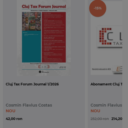
In cuprinsul primului numar din volumul III (2020)
-15%
puteti citi:
Editorial
. Cosmin Flavius Costas –
Inutil
. O discutie
despre utilitatea si rolul unei reviste de fiscalitate,
la inceputul lui 2020.
Noutati fiscale
. In cadrul acestei noi sectiuni a
revistei sunt mentionate cateva dintre evolutiile
recente la nivel fiscal din Uniunea Europeana si din
lumea fiscalitatii internationale.
Articole
. In Cluj Tax Forum Journal nr. 1/2020
prezentam o selectie de articole dupa cum
Cluj Tax Forum Journal 1/2026
Abonament Cluj Tax 
urmeaza:
1. Maria Teresa Mata Sierra –
Baza de impozitare
a TVA in cazul pasagerilor care nu se prezinta la
Cosmin Flavius Costas
Cosmin Flavius C
imbarcare
. Un studiu provenit de la Facultatea de
NOU
NOU
Drept a Universitatii din Leon, circumscris unei
42,00 ron
252,00 ron
214,20 ro
probleme des intalnite in practica fiscala, anume