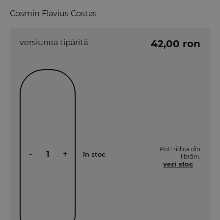
Cosmin Flavius Costas
versiunea tipărită
42,00 ron
Poți ridica din
-
+
în stoc
librării.
vezi stoc