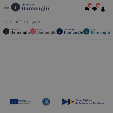
Cărți
Noutăți
În curs de apariție
Reduceri
Evenimente
Librării
Contact
Newsletter
031 425 4