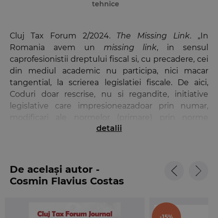
tehnice
Cluj Tax Forum 2/2024.
The Missing Link
. „In
Romania avem un
missing link
, in sensul
caprofesionistii dreptului fiscal si, cu precadere, cei
din mediul academic nu participa, nici macar
tangential, la scrierea legislatiei fiscale. De aici,
Coduri doar rescrise, nu si regandite, initiative
legislative care impresioneazadoar prin numar,
modificari ale normelor (primare) prin norme
detalii
(secundare, tertiare etc.), esecuri jurisprudentiale
majore ale celor care sustin panain panzele albe
anumite solutii fiscale, costuri pentru buget si
impedimente ale colectarii. Este, cred, una dintre
De același autor -
cele mai mari erori ale administratiei noastre, care
Cosmin Flavius Costas
isi sprijinain continuare activitatea de legiferare in
materie fiscalape fortele proprii, chiar dacaacestea
sunt vizibil depasite, profesional si numeric.”
-15%