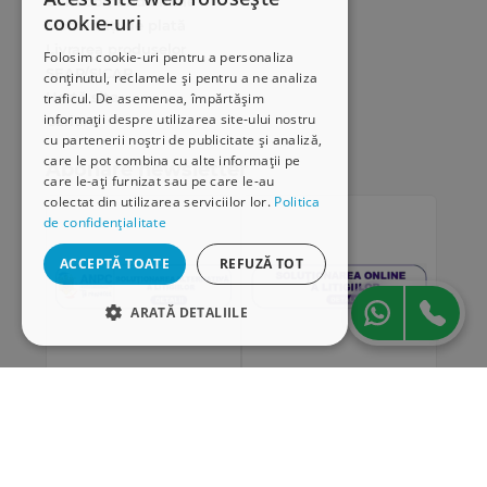
Cum comand online
cookie-uri
Modalități de plată
Livrarea produselor
Folosim cookie-uri pentru a personaliza
SEAP/SICAP
conținutul, reclamele și pentru a ne analiza
Hartă site
traficul. De asemenea, împărtășim
informații despre utilizarea site-ului nostru
Cariere
cu partenerii noștri de publicitate și analiză,
care le pot combina cu alte informații pe
Abonare newsletter
care le-ați furnizat sau pe care le-au
colectat din utilizarea serviciilor lor.
Politica
de confidențialitate
ACCEPTĂ TOATE
REFUZĂ TOT
ARATĂ DETALIILE
STRICT NECESARE
DE PERFORMANȚĂ
„Conținutul acestui material nu reprezintă în mod
DE TARGETARE
obligatoriu poziția oficială a Uniunii Europene sau a
Guvernului României”
DE FUNCŢIONALITATE