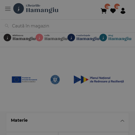
Cărți
Noutăți
În curs de apariție
Reduceri
Evenimente
Librării
Contact
Newsletter
031 425 4
Materie