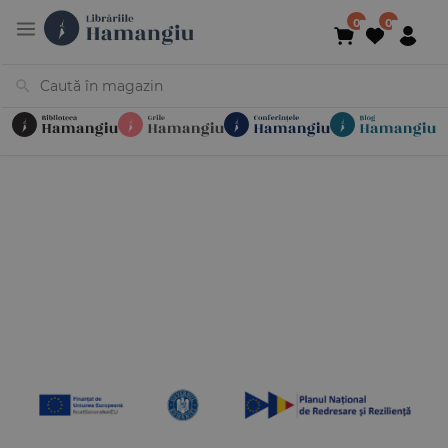
Cărți
Noutăți
În curs de apariție
Reduceri
Evenimente
Librării
Contact
Newsletter
031 425 4