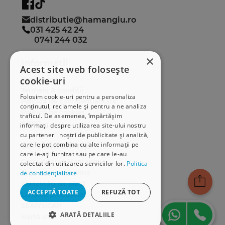
distributie@hamangiu.ro
031 425 42 24
0741 244 032
×
Informații
Acest site web folosește
cookie-uri
Despre noi
Termeni & condiții
Folosim cookie-uri pentru a personaliza
Politica de confidențialitate
conținutul, reclamele și pentru a ne analiza
Politica de cookies
traficul. De asemenea, împărtășim
ANPC
informații despre utilizarea site-ului nostru
cu partenerii noștri de publicitate și analiză,
care le pot combina cu alte informații pe
Serviciu clienți
care le-ați furnizat sau pe care le-au
Comunitatea Hamangiu
colectat din utilizarea serviciilor lor.
Politica
Cum comand online
de confidențialitate
Modalități de plată
ACCEPTĂ TOATE
REFUZĂ TOT
Livrarea produselor
SEAP/SICAP
ARATĂ DETALIILE
Hartă site