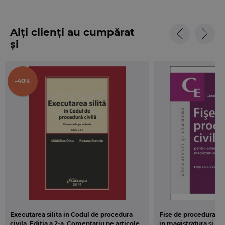
Alți clienți au cumpărat
și
-40%
Executarea silita in Codul de procedura
Fise de procedura ci
civila. Editia a 2-a. Comentariu pe articole
in magistratura si avo