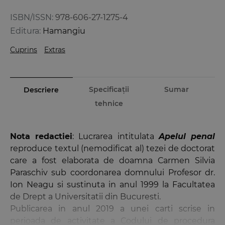
ISBN/ISSN:
978-606-27-1275-4
Editura:
Hamangiu
Cuprins
Extras
Specificații
Sumar
Descriere
tehnice
Nota redactiei
: Lucrarea intitulata
Apelul penal
reproduce textul (nemodificat al) tezei de doctorat
care a fost elaborata de doamna Carmen Silvia
Paraschiv sub coordonarea domnului Profesor dr.
Ion Neagu si sustinuta in anul 1999 la Facultatea
de Drept a Universitatii din Bucuresti.
Publicarea in anul 2019 a unei carti scrise in
perioada de activitate a Codului de procedura