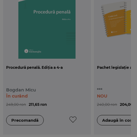
adaptate.
Procedură penală. Ediția a 4-a
Pachet legislație act
Bogdan Micu
***
În curând
NOU
249,00 ron
211,65 ron
240,00 ron
204,00 r