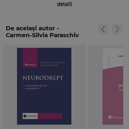
detalii
penala din 1968 se face in indeplinirea criteriului C1
„Performanta de fond” prevazut in Ordinul
ministrului educatiei nationale si cercetarii
stiintifice nr. 6129/2016 –
teza de doctorat
De același autor -
publicata la o editura din tara cu prestigiu
Carmen-Silvia Paraschiv
recunoscut in domeniul stiintelor juridice
.
Avand in vedere cerinta dublului grad de jurisdictie
in materie penala inscrisa in instrumentele de
protectie a drepturilor omului, autoarea prezinta
una dintre cele mai importante institutii din
dreptul procesual penal –
apelul penal
–, cale de
atac ordinara cu veche traditie in peisajul juridic
romanesc.
Urmand structura Codului de procedura penala
din 1968, sunt analizate pe rand: hotararile supuse
apelului; titularii dreptului de apel; termenul de
declarare a apelului, repunerea in termen si apelul