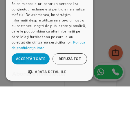
ANPC
Folosim cookie-uri pentru a personaliza
conținutul, reclamele și pentru a ne analiza
Serviciu clienți
traficul. De asemenea, împărtășim
informații despre utilizarea site-ului nostru
Comunitatea Hamangiu
cu partenerii noștri de publicitate și analiză,
Cum comand online
care le pot combina cu alte informații pe
Modalități de plată
care le-ați furnizat sau pe care le-au
Livrarea produselor
colectat din utilizarea serviciilor lor.
Politica
de confidențialitate
SEAP/SICAP
Hartă site
ACCEPTĂ TOATE
REFUZĂ TOT
Cariere
ARATĂ DETALIILE
Abonare newsletter
STRICT NECESARE
DE PERFORMANȚĂ
DE TARGETARE
DE FUNCŢIONALITATE