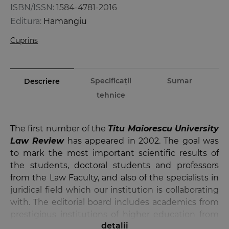
ISBN/ISSN:
1584-4781-2016
Editura:
Hamangiu
Cuprins
Specificații
Sumar
Descriere
tehnice
The first number of the
Titu Maiorescu University
Law Review
has appeared in 2002. The goal was
to mark the most important scientific results of
the students, doctoral students and professors
from the Law Faculty, and also of the specialists in
juridical field which our institution is collaborating
with. The editorial board includes academics from
prestigious institutions of higher education from
detalii
the country and abroad. Also, in order to ensure