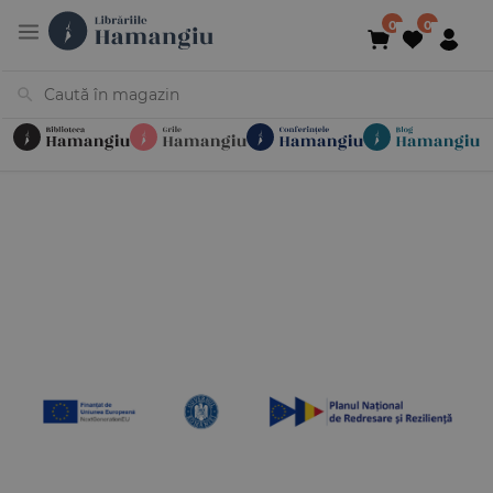
Cărți
Noutăți
În curs de apariție
Reduceri
Evenimente
Librării
Contact
Newsletter
031 425 4