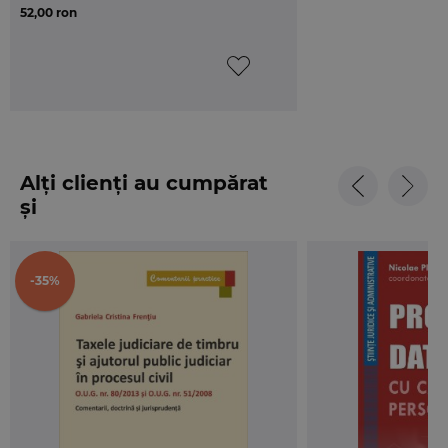
52,00 ron
Nationale a Functionarilor de Stare Civila din
Romania.
Alți clienți au cumpărat
și
-35%