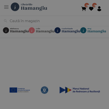
Cărți
Noutăți
În curs de apariție
Reduceri
Evenimente
Librării
Contact
Newsletter
031 425 4