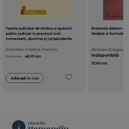
Taxele judiciare de timbru si ajutorul
Protectia datelor cu 
public judiciar in procesul civil.
Modele si formulare
Comentarii, doctrina si jurisprudenta
Gabriela Cristina Frențiu
Nicolae-Dragos P
Indisponibilă
74,00 ron
48,10 ron
37,00 ron