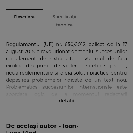
Specificații
Descriere
tehnice
Regulamentul (UE) nr. 650/2012, aplicat de la 17
august 2015, a revolutionat domeniul succesiunilor
cu element de extraneitate. Volumul de fata
explica, din punct de vedere teoretic si practic,
noua reglementare si ofera solutii practice pentru
depasirea problemelor ridicate de un text nou.
Problematica succesiunilor internationale este
abordata logic, de la momentul redactarii
detalii
testamentului, pana la cel al executiunii
succesorale, fiind indicate atat normele nationale si
europene in materie, cat si tratatele bi- si
multilaterale aplicabile in domeniu. Volumul face o
De același autor - Ioan-
introducere in practica planificarii succesorale,
Luca Vlad