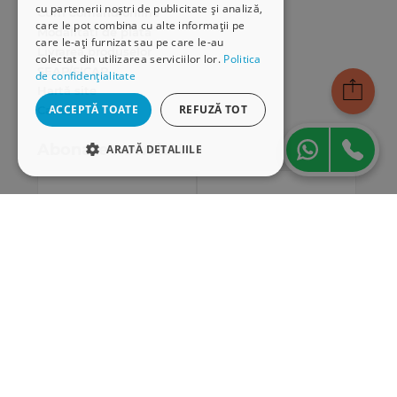
cu partenerii noștri de publicitate și analiză,
Cum comand online
care le pot combina cu alte informații pe
Modalități de plată
care le-ați furnizat sau pe care le-au
Livrarea produselor
colectat din utilizarea serviciilor lor.
Politica
SEAP/SICAP
de confidențialitate
Hartă site
ACCEPTĂ TOATE
REFUZĂ TOT
Cariere
Abonare newsletter
ARATĂ DETALIILE
STRICT NECESARE
DE PERFORMANȚĂ
DE TARGETARE
DE FUNCŢIONALITATE
Strict necesare
De performanță
De targetare
De funcţionalitate