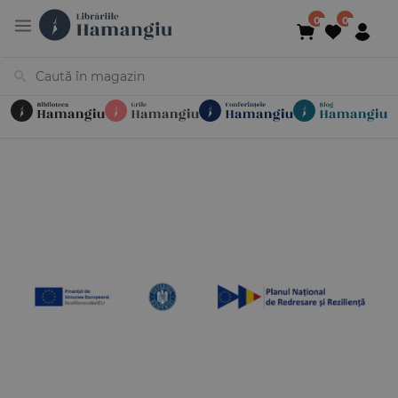
Cărți
Noutăți
În curs de apariție
Reduceri
Evenimente
Librării
Contact
Newsletter
031 425 4