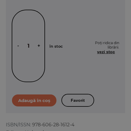
Poți ridica din
-
+
în stoc
librării.
vezi stoc
Favorit
ISBN/ISSN:
978-606-28-1612-4