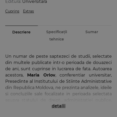
Editura:
Universitara
Cuprins
Extras
Specificații
Sumar
Descriere
tehnice
Un numar de peste saptezeci de studii, selectate
din multele publicate intr‑o perioada de douazeci
de ani, sunt cuprinse in lucrarea de fata. Autoarea
acestora,
Maria Orlov
, conferentiar universitar,
Presedinte al Institutului de Stiinte Administrative
din Republica Moldova, ne prezinta analizele, ideile
si concluziile sale focalizate in perioada selectata
asupra statului de drept, administratiei publice,
detalii
bunei guvernari – gestionarea bunurilor, serviciilor
si lucrarilor publice – precum si justitiei