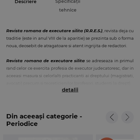
Specificații
Descriere
tehnice
Revista romana de executare silita (R.R.E.S.)
, revista deja cu
traditie (este in anul VIII de la aparitie) se prezinta sub o forma
noua, deosebit de atragatoare si atent ingrijita de redactori.
Revista romana de executare silita
se adreseaza in primul
rand celor ce exercita profesia de executor judecatoresc, dar in
aceeasi masura si celorlalti practicanti ai dreptului (magistrati,
avocati) precum si teoreticienilor (profesori, studenti la drept).
detalii
Este structurata in doua mari sectiuni:
1. Doctrina - cuprinzand eseuri despre rolul executorului
judecatoresc, despre procedura de executare silita, precum si
Din aceeași categorie -
consideratii despre aplicarea practica a normelor legislative
Periodice
din domeniu.
2. Practica judiciara - cuprinzand spete din practica instantelor