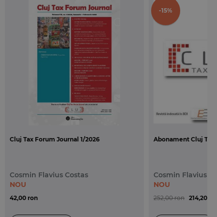
judecatoresti legate de materia executarii silite, precum
-15%
cazuri de recuzare a executorilor judecatoresti, de contestatie
la executare, de intoarcere a executarii silite etc.
Cluj Tax Forum Journal 1/2026
Abonament Cluj Tax 
Cosmin Flavius Costas
Cosmin Flavius C
NOU
NOU
42,00 ron
252,00 ron
214,20 ro