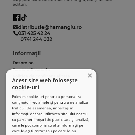
edituri.
distributie@hamangiu.ro
031 425 42 24
0741 244 032
Informații
Despre noi
Termeni & condiții
×
Politica de confidențialitate
Acest site web folosește
Politica de cookies
cookie-uri
ANPC
Folosim cookie-uri pentru a personaliza
Serviciu clienți
conținutul, reclamele și pentru a ne analiza
traficul. De asemenea, împărtășim
Comunitatea Hamangiu
informații despre utilizarea site-ului nostru
Cum comand online
cu partenerii noștri de publicitate și analiză,
care le pot combina cu alte informații pe
Modalități de plată
care le-ați furnizat sau pe care le-au
Livrarea produselor