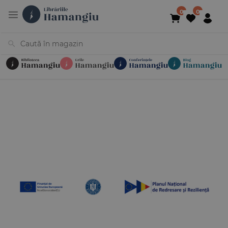
Cărți
Noutăți
În curs de apariție
Reduceri
Evenimente
Librării
Contact
Newsletter
031 425 4