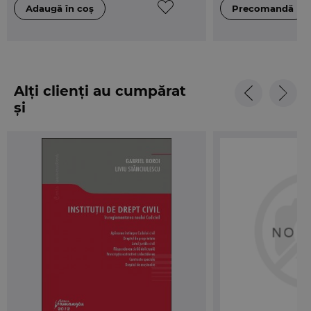
Alți clienți au cumpărat
și