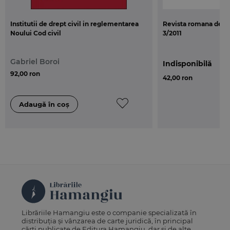
Institutii de drept civil in reglementarea
Revista romana de exe
Noului Cod civil
3/2011
Gabriel Boroi
Indisponibilă
92,00 ron
42,00 ron
Librăriile Hamangiu este o companie specializată în
distribuția și vânzarea de carte juridică, în principal
cărți publicate de Editura Hamangiu, dar și de alte