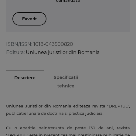
comandată
Favorit
ISBN/ISSN:
1018-043500820
Editura:
Uniunea juristilor din Romania
Specificații
Descriere
tehnice
Uniunea Juristilor din Romania editeaza revista "DREPTUL",
publicatie lunara de doctrina si practica judiciara.
Cu o aparitie neintrerupta de peste 130 de ani, revista
"DREPTUL" este in prezent cea mai prestigioasa publicatie de