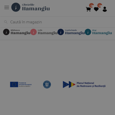
Cărți
Noutăți
În curs de apariție
Reduceri
Evenimente
Librării
Contact
Newsletter
031 425 4