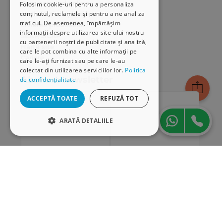
Cum comand online
Folosim cookie-uri pentru a personaliza
cu nota de Adrian Sandru, Dorel Herinean
conținutul, reclamele și pentru a ne analiza
Modalități de plată
traficul. De asemenea, împărtășim
Livrarea produselor
informații despre utilizarea site-ului nostru
SEAP/SICAP
cu partenerii noștri de publicitate și analiză,
Hartă site
care le pot combina cu alte informații pe
Cariere
care le-ați furnizat sau pe care le-au
colectat din utilizarea serviciilor lor.
Politica
Abonare newsletter
de confidențialitate
ACCEPTĂ TOATE
REFUZĂ TOT
ARATĂ DETALIILE
STRICT NECESARE
DE PERFORMANȚĂ
DE TARGETARE
DE FUNCŢIONALITATE