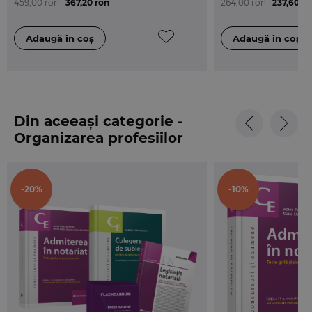
459,00 ron
367,20 ron
264,00 ron
237,60 ro
metodologice de aplicare unitara a dispozitiilor in
materie de stare civila, care abroga, incepand cu 24
septembrie 2024, H.G. nr. 64/2011.
Din aceeași categorie -
Organizarea profesiilor
juridice
-20%
-10%