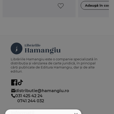
Librăriile Hamangiu este o companie specializată în
distribuția și vânzarea de carte juridică, în principal
cărți publicate de Editura Hamangiu, dar și de alte
edituri.
distributie@hamangiu.ro
031 425 42 24
0741 244 032
Informații