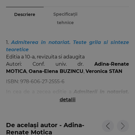
Specificații
Descriere
tehnice
1.
Admiterea in notariat. Teste grila si sinteze
teoretice
Editia a 10-a, revizuita si adaugita
Autori: Conf. univ. dr.
Adina-Renate
MOTICA
,
Oana-Elena BUZINCU
,
Veronica STAN
ISBN:
978-606-27-2555-6
In cea de a zecea editie a
Admiterii in notariat.
Teste grila si sinteze teoretice
atentia autoarelor
detalii
a fost indreptata spre revizuirea si adaptarea
sintezelor de Drept notarial, respectiv a grilelor din
cuprinsul celor doua sectiuni, in conformitate cu
De același autor - Adina-
modificarile legislative si potrivit cerintelor
Renate Motica