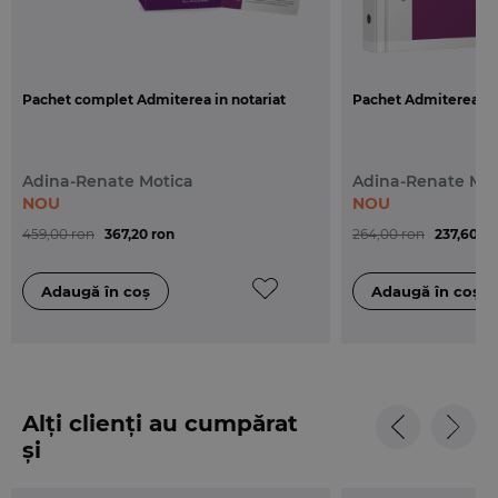
Pachet complet Admiterea in notariat
Pachet Admiterea în 
Adina-Renate Motica
Adina-Renate Mot
NOU
NOU
459,00 ron
367,20 ron
264,00 ron
237,60 ro
Alți clienți au cumpărat
și