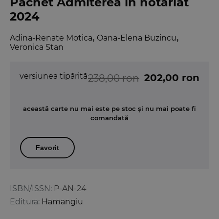
Pachet Admiterea in notariat
2024
Adina-Renate Motica
,
Oana-Elena Buzincu
,
Veronica Stan
versiunea tipărită
202,00 ron
238,00 ron
această carte nu mai este pe stoc și nu mai poate fi
comandată
Favorit
ISBN/ISSN:
P-AN-24
Editura:
Hamangiu