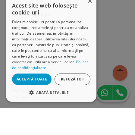
×
Acest site web folosește
Despre noi
cookie-uri
Termeni & condiții
Politica de confidențialitate
Folosim cookie-uri pentru a personaliza
conținutul, reclamele și pentru a ne analiza
Politica de cookies
traficul. De asemenea, împărtășim
ANPC
informații despre utilizarea site-ului nostru
cu partenerii noștri de publicitate și analiză,
Serviciu clienți
care le pot combina cu alte informații pe
care le-ați furnizat sau pe care le-au
Comunitatea Hamangiu
colectat din utilizarea serviciilor lor.
Politica
Cum comand online
de confidențialitate
Modalități de plată
Livrarea produselor
ACCEPTĂ TOATE
REFUZĂ TOT
SEAP/SICAP
Hartă site
ARATĂ DETALIILE
Cariere
STRICT NECESARE
Abonare newsletter
DE PERFORMANȚĂ
DE TARGETARE