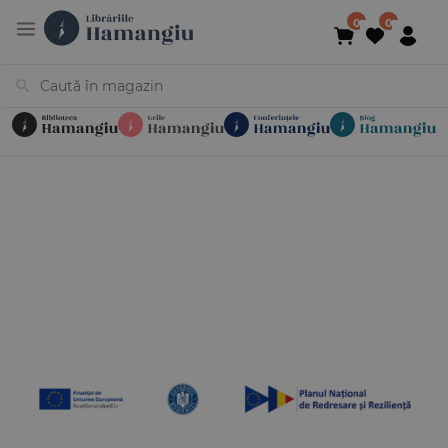
Cărți
Noutăți
În curs de apariție
Reduceri
Evenimente
Librării
Contact
Newsletter
031 425 4