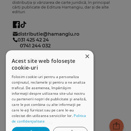
distribuția și vânzarea de carte juridică, în principal
cărți publicate de Editura Hamangiu, dar și de alte
edituri.
distributie@hamangiu.ro
031 425 42 24
0741 244 032
×
Informații
Acest site web folosește
cookie-uri
Despre noi
Termeni & condiții
Folosim cookie-uri pentru a personaliza
Politica de confidențialitate
conținutul, reclamele și pentru a ne analiza
traficul. De asemenea, împărtășim
Politica de cookies
informații despre utilizarea site-ului nostru
ANPC
cu partenerii noștri de publicitate și analiză,
care le pot combina cu alte informații pe
Serviciu clienți
care le-ați furnizat sau pe care le-au
colectat din utilizarea serviciilor lor.
Politica
Comunitatea Hamangiu
de confidențialitate
Cum comand online
Modalități de plată