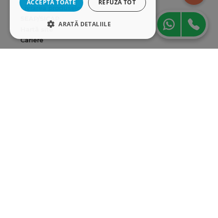
ACCEPTĂ TOATE
REFUZĂ TOT
Livrarea produselor
SEAP/SICAP
ARATĂ DETALIILE
Hartă site
Cariere
STRICT NECESARE
Abonare newsletter
DE PERFORMANȚĂ
DE TARGETARE
DE FUNCŢIONALITATE
Strict necesare
De performanță
De targetare
De funcţionalitate
Cookie-urile strict necesare permit
funcționalitatea principală a site-ului web,
cum ar fi autentificarea utilizatorului și
gestionarea contului. Site-ul web nu poate fi
utilizat corect fără cookie-uri strict necesare.
Furnizor
/