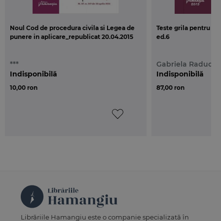
Noul Cod de procedura penala. Legile de
executare
veti gasi si Comunicatul Curtii
Noul Cod de procedura civila si Legea de
Teste grila pentru c
Constitutionale din data de 9 iunie 2015 referitor la
punere in aplicare_republicat 20.04.2015
ed.6
constatarea neconstitutionalitatii solutiei
legislative potrivit careia contestatia privind durata
***
Gabriela Raduca
procesului penal se solutioneaza „fara participarea
Indisponibilă
Indisponibilă
partilor si a procurorului”, cuprinsa in art. 4884 alin.
10,00 ron
87,00 ron
(5) din Codul de procedura penala.
Librăriile Hamangiu este o companie specializată în