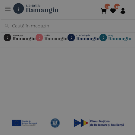
Cărți
Noutăți
În curs de apariție
Reduceri
Evenimente
Librării
Contact
Newsletter
031 425 4