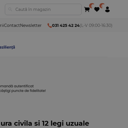
rii
Contact
Newsletter
031 425 42 24
(L-V 09:00-16:30)
a civila si 12 legi uzuale