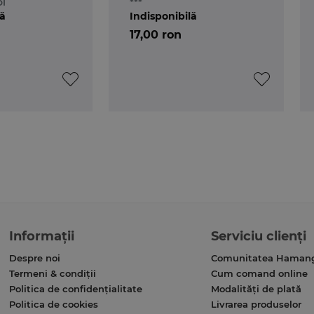
oi
***
lă
Indisponibilă
17,00 ron
Informații
Serviciu clienți
Despre noi
Comunitatea Haman
Termeni & condiții
Cum comand online
Politica de confidențialitate
Modalități de plată
Politica de cookies
Livrarea produselor