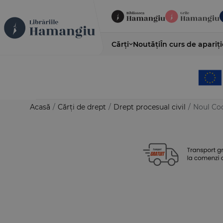
Cărți
Noutăți
În curs de apariți
Acasă
/
Cărți de drept
/
Drept procesual civil
/
Noul Cod