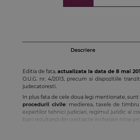
Descriere
Editia de fata,
actualizata la data de 8 mai 20
O.U.G. nr. 4/2013, precum si dispozitiile tranz
judecatoresti.
In plus fata de cele doua legi mentionate, sunt 
procedurii civile
: medierea, taxele de timbru s
expertilor tehnici judiciari, regimul juridic al
bani rezultand din contracte incheiate intre prof
De asemenea, avand in vedere faptul ca procese
am considerat utila indicarea, sub fiecare artico