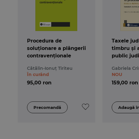
Procedura de
Taxele jud
soluționare a plângerii
timbru și 
contravenționale
public judi
procesul ci
Cătălin-Ionuț Tiriteu
Gabriela Cri
2-a
În curând
NOU
95,00 ron
159,00 ron