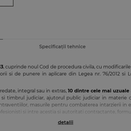
Specificații tehnice
13
, cuprinde noul Cod de procedura civila, cu modificarile
itorii si de punere in aplicare din Legea nr. 76/2012 si
redate, integral sau in extras,
10 dintre cele mai uzuale
i timbrul judiciar, ajutorul public judiciar in materie ci
 contraventiilor, masurile pentru combaterea intarzierii i
esionisti si intre acestia si autoritati contractante, formu
le in curs de judecata, precum si executarile silite inc
detalii
l al noului Cod, a
textelor corespondente din reglement