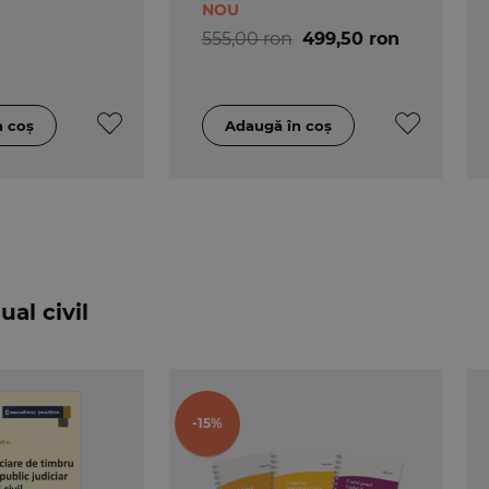
NOU
555,00 ron
499,50 ron
al civil
-15%