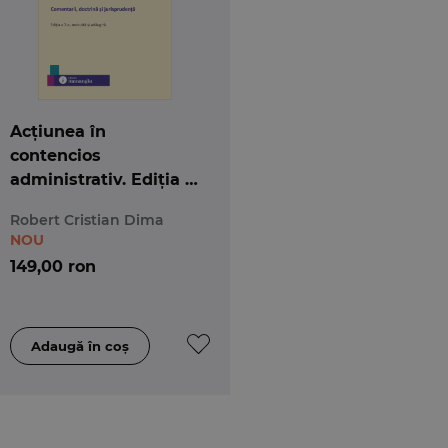
Acțiunea în
contencios
administrativ. Ediția a
2-a. Comentarii,
Robert Cristian Dima
doctrină şi
NOU
jurisprudenţă
149,00 ron