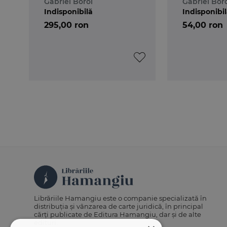
Gabriel Boroi
Gabriel Bor
Indisponibilă
Indisponibi
295,00 ron
54,00 ron
Librăriile Hamangiu este o companie specializată în
distribuția și vânzarea de carte juridică, în principal
cărți publicate de Editura Hamangiu, dar și de alte
edituri.