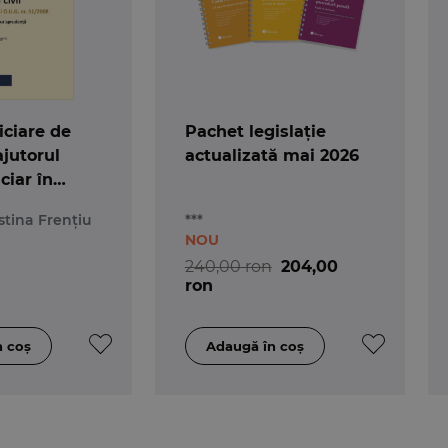
iciare de
Pachet legislație
ajutorul
actualizată mai 2026
ciar în
vil. Ediția a
stina Frențiu
***
NOU
240,00 ron
204,00
ron