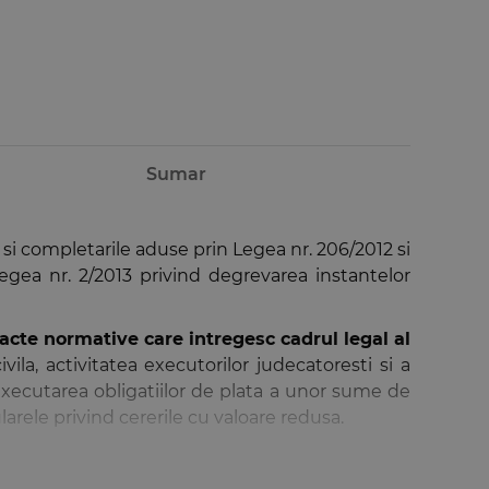
Sumar
 si completarile aduse prin Legea nr. 206/2012 si
 Legea nr. 2/2013 privind degrevarea instantelor
 acte normative care intregesc cadrul legal al
vila, activitatea executorilor judecatoresti si a
n executarea obligatiilor de plata a unor sume de
larele privind cererile cu valoare redusa.
epute sub legea veche raman supuse acelei legi,
arile anterioare
(Codul de procedura civila de