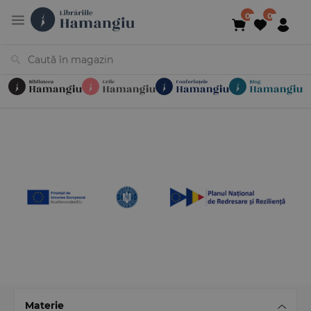
Cărți
Noutăți
În curs de apariție
Reduceri
Evenimente
Librării
Contact
Newsletter
031 425 4
Materie