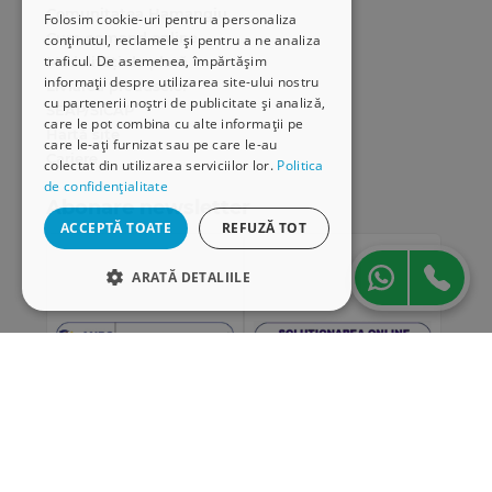
Comunitatea Hamangiu
Folosim cookie-uri pentru a personaliza
Cum comand online
conținutul, reclamele și pentru a ne analiza
traficul. De asemenea, împărtășim
Modalități de plată
informații despre utilizarea site-ului nostru
Livrarea produselor
cu partenerii noștri de publicitate și analiză,
SEAP/SICAP
care le pot combina cu alte informații pe
Hartă site
care le-ați furnizat sau pe care le-au
Cariere
colectat din utilizarea serviciilor lor.
Politica
de confidențialitate
Abonare newsletter
ACCEPTĂ TOATE
REFUZĂ TOT
ARATĂ DETALIILE
STRICT NECESARE
DE PERFORMANȚĂ
DE TARGETARE
DE FUNCŢIONALITATE