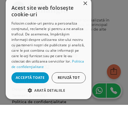
×
Acest site web folosește
cookie-uri
Librăriile Hamangiu este o companie specializată în
Folosim cookie-uri pentru a personaliza
distribuția și vânzarea de carte juridică, în principal
conținutul, reclamele și pentru a ne analiza
cărți publicate de Editura Hamangiu, dar și de alte
edituri.
traficul. De asemenea, împărtășim
informații despre utilizarea site-ului nostru
cu partenerii noștri de publicitate și analiză,
care le pot combina cu alte informații pe
distributie@hamangiu.ro
care le-ați furnizat sau pe care le-au
031 425 42 24
colectat din utilizarea serviciilor lor.
Politica
0741 244 032
de confidențialitate
ACCEPTĂ TOATE
REFUZĂ TOT
Informații
Despre noi
ARATĂ DETALIILE
Termeni & condiții
STRICT NECESARE
Politica de confidențialitate
Politica de cookies
DE PERFORMANȚĂ
ANPC
DE TARGETARE
Serviciu clienți