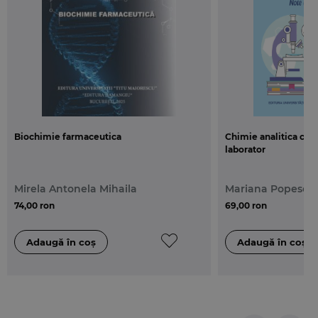
determinari ce se efectueaza in cadrul
laboratorului de Chimie analitica de catre studenți
pentru cunoasterea si aprofundarea tehnicilor
prezentate la curs.
Biochimie farmaceutica
Chimie analitica canti
laborator
Mirela Antonela Mihaila
Mariana Popescu
74,00 ron
69,00 ron