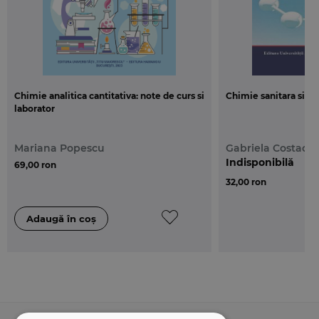
Chimie analitica cantitativa: note de curs si
Chimie sanitara si ig
laborator
Mariana Popescu
Gabriela Costach
Indisponibilă
69,00 ron
32,00 ron