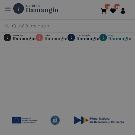
Cărți
Noutăți
În curs de apariție
Reduceri
Evenimente
Librării
Contact
Newsletter
031 425 4