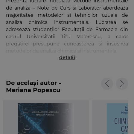
Prezenta lucrare intitulata Metode instrumentale
de analiza – Note de Curs si Laborator abordeaza
majoritatea metodelor si tehnicilor uzuale de
analiza chimica instrumentala. Lucrarea se
adreseaza studenților Facultații de Farmacie din
cadrul Universitații Titu Maiorescu, a caror
pregatire presupune cunoasterea si insusirea
metodelor de analiza chimica si instrumentala.
detalii
In lucrare se prezinta o serie de capitole referitoare
la tehnici instrumentale de analiza chimica a
produselor farmaceutice cum sunt: Metode
electrometrice de analiza, Metode
De același autor -
spectrofotometrice, Analiza termica, Metode
Mariana Popescu
cromatografice de analiza (cromatografia de
lichide, cromatografia
in strat subțire, cromatografia de schimb ionic,
cromatografia de gaze), Metode electroforetice si
noțiuni generale de validare a metodelor de
analiza. Notele de laborator conțin o serie de