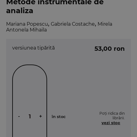
Metode instrumentale de
analiza
Mariana Popescu
,
Gabriela Costache
,
Mirela
Antonela Mihaila
versiunea tipărită
53,00 ron
Poți ridica din
-
+
în stoc
librării.
vezi stoc