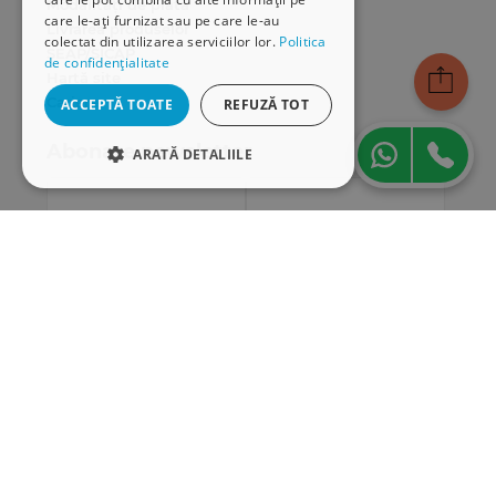
Modalități de plată
care le-ați furnizat sau pe care le-au
Livrarea produselor
colectat din utilizarea serviciilor lor.
Politica
SEAP/SICAP
de confidențialitate
Hartă site
Cariere
ACCEPTĂ TOATE
REFUZĂ TOT
Abonare newsletter
ARATĂ DETALIILE
STRICT NECESARE
DE PERFORMANȚĂ
DE TARGETARE
DE FUNCŢIONALITATE
Strict necesare
De performanță
De targetare
De funcţionalitate
Cookie-urile strict necesare permit