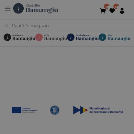
Cărți
Noutăți
În curs de apariție
Reduceri
Evenimente
Librării
Contact
Newsletter
031 425 4