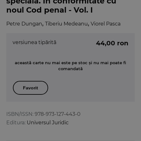
speciala. In conformitate cu
noul Cod penal - Vol. I
Petre Dungan
,
Tiberiu Medeanu
,
Viorel Pasca
versiunea tipărită
44,00 ron
această carte nu mai este pe stoc și nu mai poate fi
comandată
Favorit
ISBN/ISSN:
978-973-127-443-0
Editura:
Universul Juridic