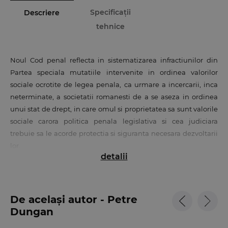
Specificații
Descriere
tehnice
Noul Cod penal reflecta in sistematizarea infractiunilor din
Partea speciala mutatiile intervenite in ordinea valorilor
sociale ocrotite de legea penala, ca urmare a incercarii, inca
neterminate, a societatii romanesti de a se aseza in ordinea
unui stat de drept, in care omul si proprietatea sa sunt valorile
sociale carora politica penala legislativa si cea judiciara
trebuie sa le acorde protectia si siguranta necesara dezvoltarii
lor.
detalii
Manualul "Manual de drept penal", destinat studentilor anului
III si in egala masura practicienilor, anticipeaza problemele pe
care le va implica, intr-un viitor care se anunta apropiat,
De același autor - Petre
aplicarea prevederilor noului Cod penal in cazul infractiunilor
Dungan
contra persoanei si contra patrimoniului.