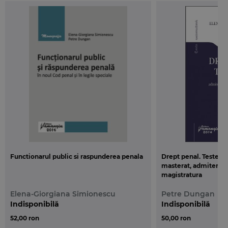
Analiza continutului constitutiv al infractiunilor, de multe ori
substantial diferit de cel al infractiunilor existente in actualul
Cod penal, este realizata printr-o prezentare comparativa a
acestor incriminari, autorii incercand in acest mod sa usureze
asimilarea in practica a noilor reglementari, fapt care face
manualul util si in perfectionarea pregatirii profesionale a
practicienilor dreptului penal.
Functionarul public si raspunderea penala
Drept penal. Teste gri
masterat, admitere in
magistratura
Elena-Giorgiana Simionescu
Petre Dungan
Indisponibilă
Indisponibilă
52,00 ron
50,00 ron