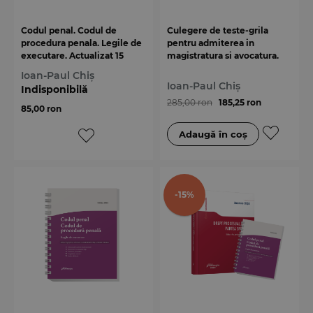
Codul penal. Codul de
Culegere de teste-grila
procedura penala. Legile de
pentru admiterea in
executare. Actualizat 15
magistratura si avocatura.
iunie 2024 - Spiralat
Editia a 5-a
Ioan-Paul Chiș
Ioan-Paul Chiș
Indisponibilă
285,00 ron
185,25 ron
85,00 ron
-15%