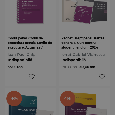
Codul penal. Codul de
Pachet Drept penal. Partea
procedura penala. Legile de
generala. Curs pentru
executare. Actualizat 1
studentii anului II 2024
septembrie 2024 - Spiralat
Ioan-Paul Chiș
Ionut-Gabriel Visinescu
Indisponibilă
Indisponibilă
85,00 ron
391,00 ron
313,00 ron
-10%
-10%