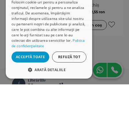
Ioan-Paul Chiș
Folosim cookie-uri pentru a personaliza
Ioan-Paul Chiș
Indisponibilă
conținutul, reclamele și pentru a ne analiza
127,00 ron
82,55 ron
traficul. De asemenea, împărtășim
85,00 ron
informații despre utilizarea site-ului nostru
cu partenerii noștri de publicitate și analiză,
care le pot combina cu alte informații pe
care le-ați furnizat sau pe care le-au
colectat din utilizarea serviciilor lor.
Politica
de confidențialitate
ACCEPTĂ TOATE
REFUZĂ TOT
1
2
3
4
ARATĂ DETALIILE
STRICT NECESARE
DE PERFORMANȚĂ
Librăriile Hamangiu este o companie specializată în
distribuția și vânzarea de carte juridică, în principal
DE TARGETARE
cărți publicate de Editura Hamangiu, dar și de alte
edituri.
DE FUNCŢIONALITATE