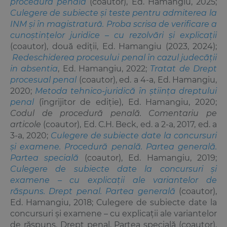
procedură penală
(coautor), Ed. Hamangiu, 2025;
Culegere de subiecte și teste pentru admiterea la
INM și în magistratură. Proba scrisa de verificare a
cunoștințelor juridice – cu rezolvări și explicații
(coautor), două ediții, Ed. Hamangiu (2023, 2024);
Redeschiderea procesului penal în cazul judecăţii
in absentia
, Ed. Hamangiu, 2022;
Tratat de Drept
procesual penal
(coautor), ed. a 4-a, Ed. Hamangiu,
2020;
Metoda tehnico-juridică în ştiinţa dreptului
penal
(îngrijitor de ediţie), Ed. Hamangiu, 2020;
Codul de procedură penală. Comentariu pe
articole
(coautor), Ed. C.H. Beck, ed. a 2-a, 2017, ed. a
3-a, 2020;
Culegere de subiecte date la concursuri
şi examene. Procedură penală. Partea generală.
Partea specială
(coautor), Ed. Hamangiu, 2019;
Culegere de subiecte date la concursuri şi
examene – cu explicaţii ale variantelor de
răspuns. Drept penal. Partea generală
(coautor),
Ed. Hamangiu, 2018;
Culegere de subiecte date la
concursuri şi examene – cu explicaţii ale variantelor
de răspuns. Drept penal. Partea specială
(coautor),