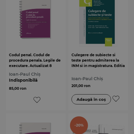
Codul penal. Codul de
Culegere de subiecte si
procedura penala. Legile de
teste pentru admiterea la
executare. Actualizat 8
INM si in magistratura. Editia
ianuarie 2025 - Spiralat
a 2-a
Ioan-Paul Chiș
Ioan-Paul Chiș
Indisponibilă
201,00 ron
85,00 ron
-20%