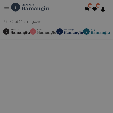
Cărți
Noutăți
În curs de apariție
Reduceri
Evenimente
Librării
Contact
Newsletter
031 425 4