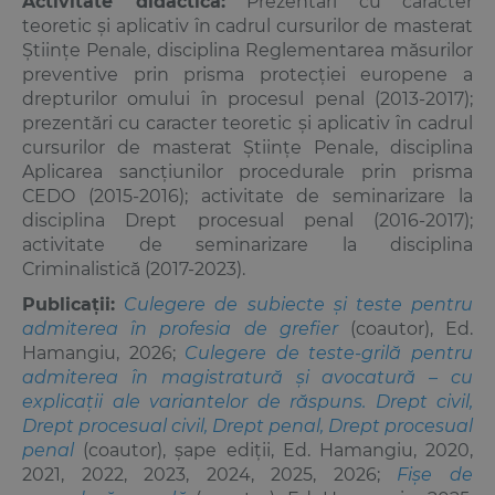
Activitate didactică:
Prezentări cu caracter
teoretic şi aplicativ în cadrul cursurilor de masterat
Ştiinţe Penale, disciplina Reglementarea măsurilor
preventive prin prisma protecţiei europene a
drepturilor omului în procesul penal (2013-2017);
prezentări cu caracter teoretic şi aplicativ în cadrul
cursurilor de masterat Ştiinţe Penale, disciplina
Aplicarea sancţiunilor procedurale prin prisma
CEDO (2015-2016); activitate de seminarizare la
disciplina
Drept procesual penal
(2016-2017);
activitate de seminarizare la disciplina
Criminalistică (2017-2023).
Publicaţii:
Culegere de subiecte și teste pentru
admiterea în profesia de grefier
(coautor), Ed.
Hamangiu, 2026;
Culegere de teste-grilă pentru
admiterea în magistratură şi avocatură – cu
explicaţii ale variantelor de răspuns. Drept civil,
Drept procesual civil, Drept penal, Drept procesual
penal
(coautor), șape ediţii, Ed. Hamangiu, 2020,
2021, 2022, 2023, 2024, 2025, 2026;
Fișe de