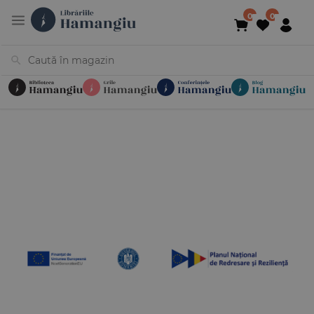
Cărți
Noutăți
În curs de apariție
Reduceri
Evenimente
Librării
Contact
Newsletter
031 425 4