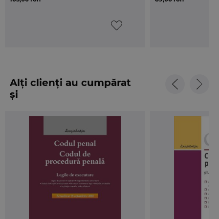
juridice.
DESPRE AUTOR
Andreea CIUREA
– conferentiar univ. dr.,
Facultatea de Drept a Universitatii Transilvania din
Brasov; avocat, Baroul Brasov.
Alți clienți au cumpărat
Colectia EXAMENE selecteaza cele mai
și
reprezentative lucrari – Fise, Sinteze, Spete,
Minispete si Teste-grila –, pentru pregatirea
examenelor/concursurilor de admitere in profesiile
juridice si, nu in ultimul rand, pentru examenele de
an sau de licenta.