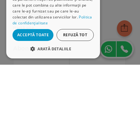
Cum comand online
care le pot combina cu alte informații pe
Modalități de plată
care le-ați furnizat sau pe care le-au
Livrarea produselor
colectat din utilizarea serviciilor lor.
Politica
SEAP/SICAP
de confidențialitate
Hartă site
Cariere
ACCEPTĂ TOATE
REFUZĂ TOT
Abonare newsletter
ARATĂ DETALIILE
STRICT NECESARE
DE PERFORMANȚĂ
DE TARGETARE
DE FUNCŢIONALITATE
Strict necesare
De performanță
De targetare
De funcţionalitate