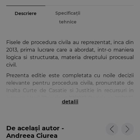
Specificații
Descriere
tehnice
Fisele de procedura civila au reprezentat, inca din
2013, prima lucrare care a abordat, intr-o maniera
logica si structurata, materia dreptului procesual
civil.
Prezenta editie este completata cu noile decizii
relevante pentru procedura civila, pronuntate de
Inalta Curte de Casatie si Justitie in recursuri in
interesul legii (Decizia nr. 17/2017, Decizia nr. 28/2017,
detalii
Decizia nr. 7/2018, Decizia nr. 11/2018) si pentru
dezlegarea unor chestiuni de drept (Decizia nr.
59/2017, Decizia nr. 60/2017, Decizia nr. 19/2018,
De același autor -
Decizia nr. 52/2018), cele pronuntate de Curtea
Andreea Ciurea
Constitutionala (Decizia nr. 369/2017, Decizia nr.