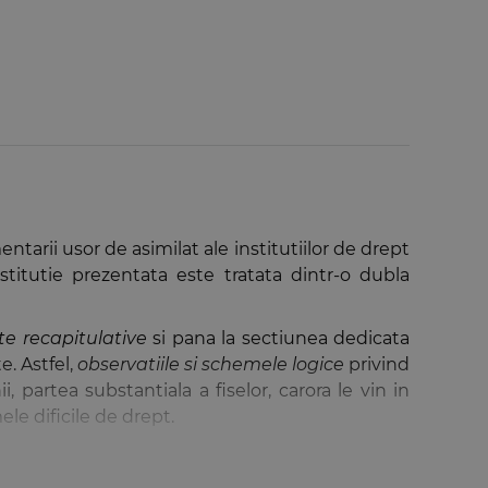
tarii usor de asimilat ale institutiilor de drept
nstitutie prezentata este tratata dintr-o dubla
e recapitulative
si pana la sectiunea dedicata
e. Astfel,
observatiile si schemele logice
privind
i, partea substantiala a fiselor, carora le vin in
ele dificile de drept.
tinut sau pentru lamurirea unor notiuni de baza,
e de analiza si dezbatere
se urmareste ca prin