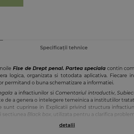
Specificații tehnice
noile
Fise de Drept penal. Partea speciala
contin comen
era logica, organizata si totodata aplicativa. Fiecare i
selor permitand o buna schematizare a informatiei.
legala
a infractiunilor si
Comentariul introductiv
,
Subiect
pte de a genera o intelegere temeinica a institutiilor tratat
e sunt cuprinse in Explicatii privind structura infractiuni
i sectiunea
Black box
, utilizata pentru a clarifica problem
uzii si pentru indicarea sensului corect care trebuie re
detalii
ri ca (…) si
Cuvinte cheie
. Prin intermediul sectiunii
Tem