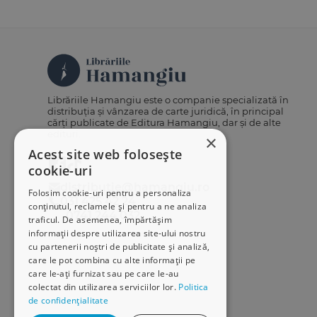
Librăriile Hamangiu este o companie specializată în
distribuția și vânzarea de carte juridică, în principal
cărți publicate de Editura Hamangiu, dar și de alte
edituri.
×
Acest site web folosește
cookie-uri
distributie@hamangiu.ro
Folosim cookie-uri pentru a personaliza
031 425 42 24
conținutul, reclamele și pentru a ne analiza
0741 244 032
traficul. De asemenea, împărtășim
informații despre utilizarea site-ului nostru
cu partenerii noștri de publicitate și analiză,
care le pot combina cu alte informații pe
care le-ați furnizat sau pe care le-au
colectat din utilizarea serviciilor lor.
Politica
de confidențialitate