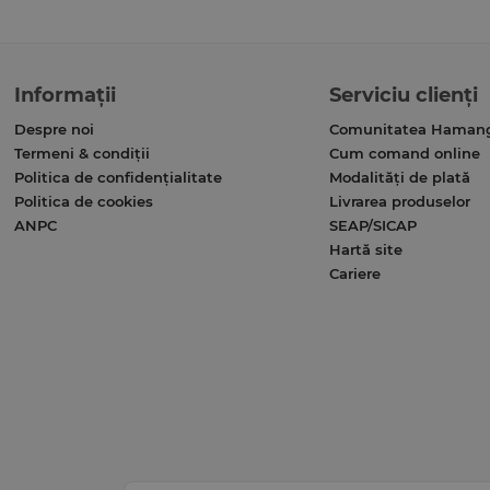
Informații
Serviciu clienți
Despre noi
Comunitatea Haman
Termeni & condiții
Cum comand online
Politica de confidențialitate
Modalități de plată
Politica de cookies
Livrarea produselor
ANPC
SEAP/SICAP
Hartă site
Cariere