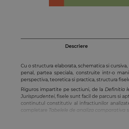
Descriere
Cu o structura elaborata, schematica si cursiva, 
penal, partea speciala, construite intr-o mani
perspectiva, teoretica si practica, structura fi
Riguros impartite pe sectiuni, de la
Definitia 
Jurisprudentei
, fisele sunt facil de parcurs si a
continutul constitutiv al infractiunilor analizat
completare
Tabelele de analiza comparativa
s
In vederea evidentierii celor mai profunde conf
sectiunile destinate sunt: Nu fi tentat sa conside