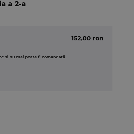
ia a 2-a
152,00 ron
oc și nu mai poate fi comandată