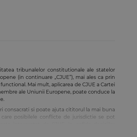
tatea tribunalelor constitutionale ale statelor
pene (in continuare „CJUE”), mai ales ca prin
 functional. Mai mult, aplicarea de CJUE a Cartei
r membre ale Uniunii Europene, poate conduce la
e.
i consacrati si poate ajuta cititorul la mai buna
care posibilele conflicte de jurisdictie se pot
este interpretat de CJUE, in pofida deciziilor
 si CJUE, in care trimiterile preliminare vor juca