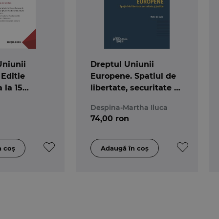
Uniunii
Dreptul Uniunii
Editie
Europene. Spatiul de
 la 15
libertate, securitate si
025
justitie
Despina-Martha Iluca
74,00 ron