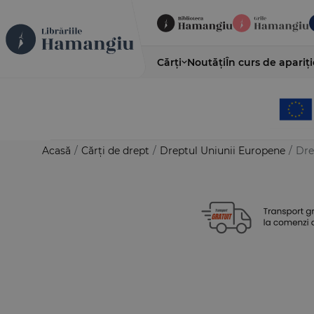
Cărți
Noutăți
În curs de apariți
Acasă
/
Cărți de drept
/
Dreptul Uniunii Europene
/
Dre