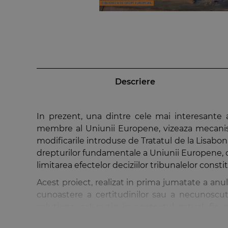
Descriere
In prezent, una dintre cele mai interesante ab
membre al Uniunii Europene, vizeaza mecanism
modificarile introduse de Tratatul de la Lisabon
drepturilor fundamentale a Uniunii Europene, o
limitarea efectelor deciziilor tribunalelor cons
Acest proiect, realizat in prima jumatate a anul
cunoastere a certitudinilor sau a necunoscutel
solutiona, cel putin in contextul actual, fie
tribunalelor constitutionale, fie printr-un dialo