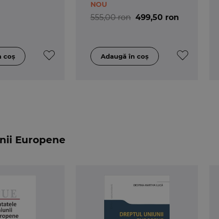
NOU
555,00 ron
499,50 ron
unii Europene