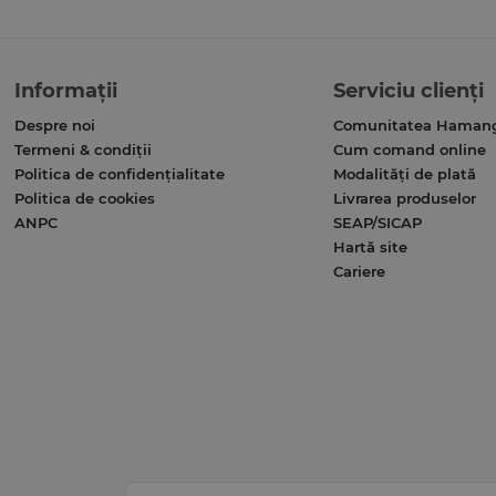
Informații
Serviciu clienți
Despre noi
Comunitatea Haman
Termeni & condiții
Cum comand online
Politica de confidențialitate
Modalități de plată
Politica de cookies
Livrarea produselor
ANPC
SEAP/SICAP
Hartă site
Cariere