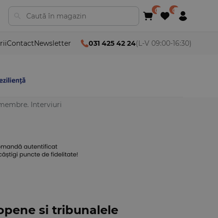
rii
Contact
Newsletter
031 425 42 24
(L-V 09:00-16:30)
 membre. Interviuri
opene si tribunalele