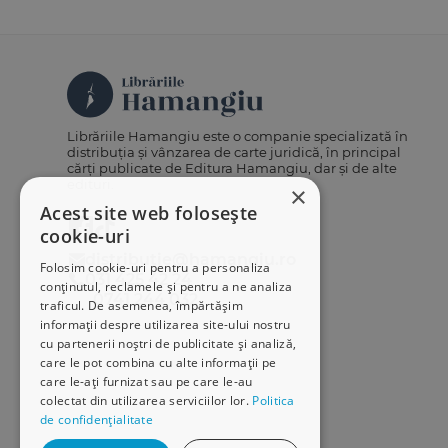
Librăriile Hamangiu este o companie specializată în
distribuția și vânzarea de carte juridică, în principal
cărți publicate de Editura Hamangiu, dar și de alte
edituri.
×
Acest site web folosește
cookie-uri
distributie@hamangiu.ro
Folosim cookie-uri pentru a personaliza
031 425 42 24
conținutul, reclamele și pentru a ne analiza
0741 244 032
traficul. De asemenea, împărtășim
informații despre utilizarea site-ului nostru
cu partenerii noștri de publicitate și analiză,
care le pot combina cu alte informații pe
care le-ați furnizat sau pe care le-au
colectat din utilizarea serviciilor lor.
Politica
de confidențialitate