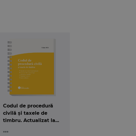
cadere practicieni si doctrinari, dar si pentru
 inclusiv pentru posibile trimiteri preliminare la
ctii, caracterizat prin schimb de argumente si
, Chahira Boutayeb, Gráinne de Búrca, Laurence
ertrand Mathieu, Franz C. Mayer, Rostane Mehdi,
. Weiler si Peter G. Xuereb, care au acceptat
012, reprezinta coperta volumului, doamnei Irina
oxana Maria Calin, Amelia Paula Chirtes, Adnana
rea textelor in limba romana, precum si domnului
rmat electronic.
Codul de procedură
civilă și taxele de
timbru. Actualizat la
15 mai 2026 - spiralat
***