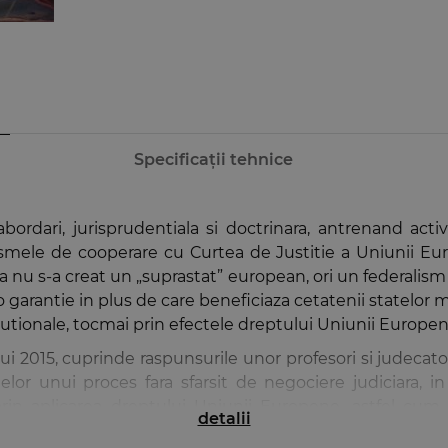
Specificații tehnice
ordari, jurisprudentiala si doctrinara, antrenand activi
ele de cooperare cu Curtea de Justitie a Uniunii Euro
a nu s-a creat un „suprastat” european, ori un federalism
 garantie in plus de care beneficiaza cetatenii statelo
titutionale, tocmai prin efectele dreptului Uniunii Europen
ui 2015, cuprinde raspunsurile unor profesori si judecator
or unui proces fara sfarsit de negociere judiciara, in 
 prin aplicarea dreptului Uniunii Europene, astfel cum 
detalii
g judiciar mult mai intens intre instantele constitutionale