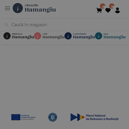
Cărți
Noutăți
În curs de apariție
Reduceri
Evenimente
Librării
Contact
Newsletter
031 425 4