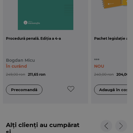
Procedură penală. Ediția a 4-a
Pachet legislație act
Bogdan Micu
***
În curând
NOU
249,00 ron
211,65 ron
240,00 ron
204,00 r
Alți clienți au cumpărat
și