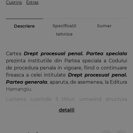
Cuprins
Extras
Specificații
Sumar
Descriere
tehnice
Cartea
Drept procesual penal. Partea speciala
prezinta institutiile din Partea speciala a Codului
de procedura penala in vigoare, fiind o continuare
fireasca a celei intitulate
Drept procesual penal.
Partea generala
, aparuta, de asemenea, la Editura
Hamangiu.
Lucrarea cuprinde 5 titluri, urmarind structura
codului. Astfel, sunt analizate:
detalii
urmarirea penala;
camera preliminara;
judecata (in prima instanta, in caile de atac