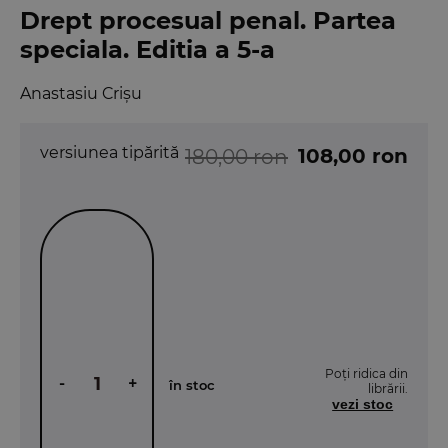
Drept procesual penal. Partea
speciala. Editia a 5-a
Anastasiu Crișu
versiunea tipărită
108,00 ron
180,00 ron
Poți ridica din
-
+
în stoc
librării.
vezi stoc