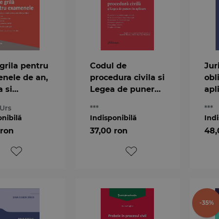
grila pentru
Codul de
Jur
nele de an,
procedura civila si
obl
a si
Legea de punere
apl
ere in
in aplicare.
de 
 Urs
***
***
iile juridice
Actualizat la 8
civi
onibilă
Indisponibilă
Indi
martie 2018
 ron
37,00 ron
48,
-35%