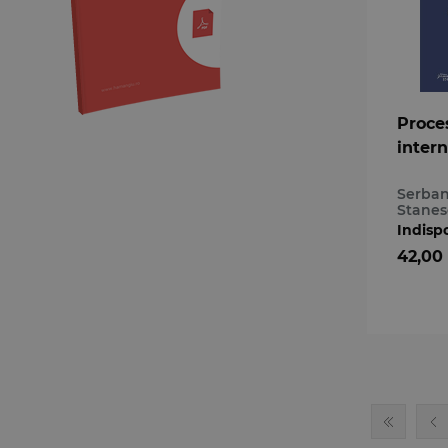
Andreea-Lorena Codreanu
Andrei-Ilie Baicea
Andreia Constanda
Aneta Popa
Proces
Benke Karoly
intern
Bogdan Cristea
Bogdan Dumitrache
Serban
Bogdan Micu
Stane
Indisp
Bogdan Virjan
42,00
Calin M. Costin
Camelia Maria Ilie
Carla Alexandra
Anghelescu
Carmen Mariana Agache
Carmen Moldovan
Carmen Negrila
Carmen Todică