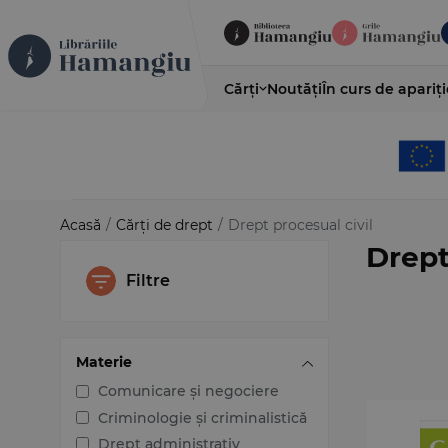
Cărți
Noutăți
În curs de apariți
Acasă
/
Cărți de drept
/
Drept procesual civil
Drept
Filtre
Materie
Comunicare și negociere
Criminologie și criminalistică
Drept administrativ