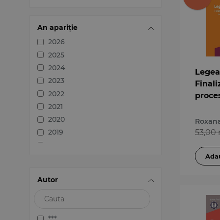
Jurisprudența instanțelor
Variae
judecătorești
Medicină
An apariție
Organizarea profesiilor
2026
juridice
2025
Protecția drepturilor omului
2024
Legea 
Psihologie
2023
Finali
Teoria generală a dreptului
2022
proce
Variae
2021
restit
imobi
2020
Roxana
prelua
53,00 
2019
Practi
2018
Volum
2017
2016
Autor
2015
2014
2013
***