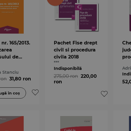
nr. 165/2013.
Pachet Fise drept
Che
zarea
civil si procedura
jud
sului de
civila 2018
pro
***
uire a
Adr
Indisponibilă
lelor
 Stanciu
Indi
275,00 ron
220,00
te abuziv.
ron
31,80 ron
ron
52,
ca judiciara.
ul II