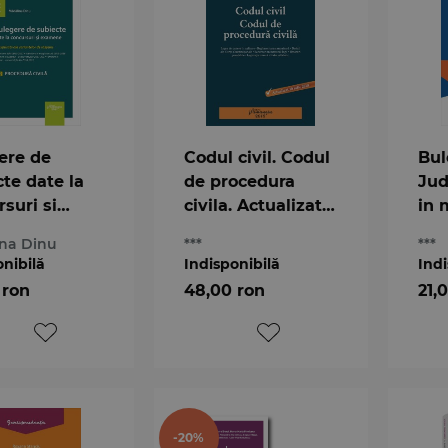
ere de
Codul civil. Codul
Bul
te date la
de procedura
Jud
suri si
civila. Actualizat
in 
ne. 2
10 iulie 2018
si 
na Dinu
***
***
ura civila
3/2
onibilă
Indisponibilă
Indi
 ron
48,00 ron
21,
-20%