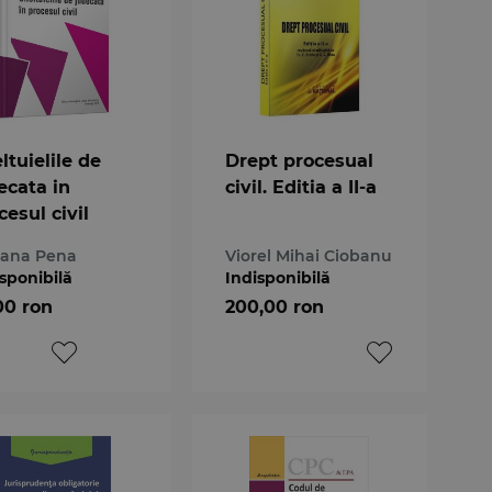
ltuielile de
Drept procesual
ecata in
civil. Editia a II-a
cesul civil
iana Pena
Viorel Mihai Ciobanu
sponibilă
Indisponibilă
00 ron
200,00 ron