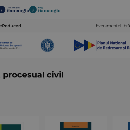
e
Reduceri
Evenimente
Libră
 procesual civil