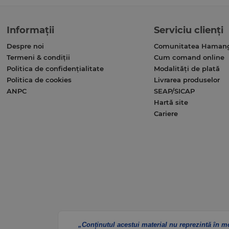
Informații
Serviciu clienți
Despre noi
Comunitatea Haman
Termeni & condiții
Cum comand online
Politica de confidențialitate
Modalități de plată
Politica de cookies
Livrarea produselor
ANPC
SEAP/SICAP
Hartă site
Cariere
„Conținutul acestui material nu reprezintă în m