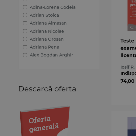
2012
Adina-Lorena Codeia
2011
Adrian Stoica
2010
Adriana Almasan
2009
Adriana Nicolae
2008
Adriana Orosan
Teste 
2007
Adriana Pena
exame
2006
Alex Bogdan Arghir
licent
admit
Alexandra Sinc
Iosif R.
profes
Alexandru Boroi
Indisp
Alina Gabriela Tambulea
74,00
Ana-Maria Puiu
Descarcă oferta
Anamaria Laura Dinescu
Andi Constantin Puiu
Andra Roxana Trandafir
Andreea Costin
Andreea Simona Uzlau
Andreea Vasile