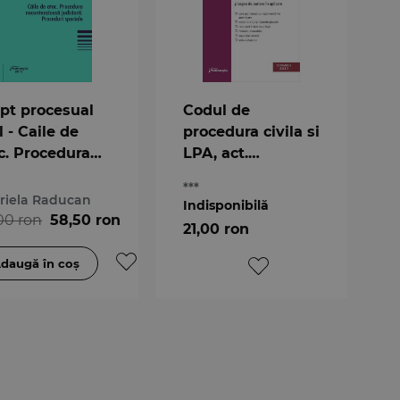
pt procesual
Codul de
l - Caile de
procedura civila si
c. Procedura
LPA, act.
ontencioasa
01.09.2017, ed. 15
***
iciara.
riela Raducan
Indisponibilă
ceduri
00 ron
58,50 ron
21,00 ron
ciale