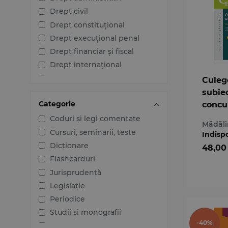
Drept civil
Drept constituțional
Drept execuțional penal
Drept financiar și fiscal
Drept internațional
Drept penal
Culeg
Drept procesual civil
subiec
Categorie
concur
Drept procesual penal
exame
Dreptul afacerilor
Coduri și legi comentate
Mădăli
Proced
Dreptul familiei
Cursuri, seminarii, teste
Indisp
Dreptul mediului
Dicționare
48,00
Dreptul muncii și securității
Flashcarduri
sociale
Jurisprudență
Dreptul noilor tehnologii
Legislație
Dreptul proprietății
Periodice
intelectuale
Studii și monografii
Dreptul Uniunii Europene
-40%
Tratate