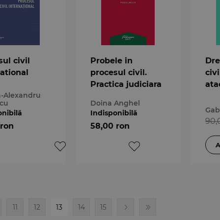
ul civil
Probele in
Dre
ational
procesul civil.
civi
Practica judiciara
ata
-Alexandru
nec
scu
Doina Anghel
jud
Gab
onibilă
Indisponibilă
Pro
90,
 ron
58,00 ron
spe
11
12
13
14
15