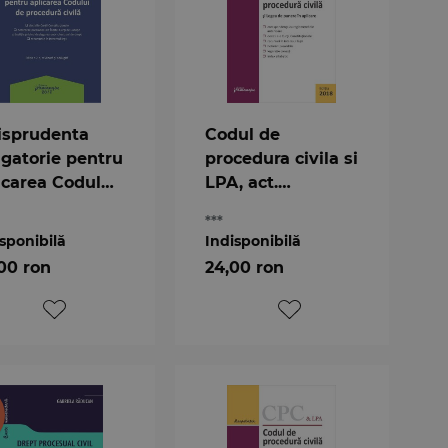
isprudenta
Codul de
igatorie pentru
procedura civila si
icarea Codului
LPA, act.
procedura
08.03.2018, ed.16
***
la. Editia a 2-a
sponibilă
Indisponibilă
00 ron
24,00 ron