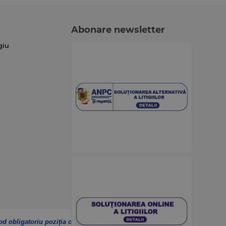
Abonare newsletter
giu
od obligatoriu poziția oficială a Uniunii Europene sau a