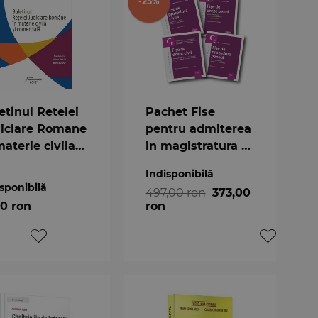
-25%
etinul Retelei
Pachet Fise
iciare Romane
pentru admiterea
materie civila
in magistratura si
comerciala, nr.
avocatura 2018
Indisponibilă
018
sponibilă
497,00 ron
373,00
00 ron
ron