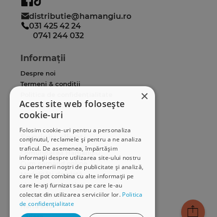
distributie@hamangiu.ro
031 425 42 24
0741 244 032
Informații
Despre noi
Termeni & condiții
×
Politica de confidențialitate
Acest site web folosește
Politica de cookies
cookie-uri
ANPC
Folosim cookie-uri pentru a personaliza
Serviciu clienți
conținutul, reclamele și pentru a ne analiza
traficul. De asemenea, împărtășim
Comunitatea Hamangiu
informații despre utilizarea site-ului nostru
Cum comand online
cu partenerii noștri de publicitate și analiză,
Modalități de plată
care le pot combina cu alte informații pe
Livrarea produselor
care le-ați furnizat sau pe care le-au
colectat din utilizarea serviciilor lor.
Politica
SEAP/SICAP
de confidențialitate
Hartă site
Cariere