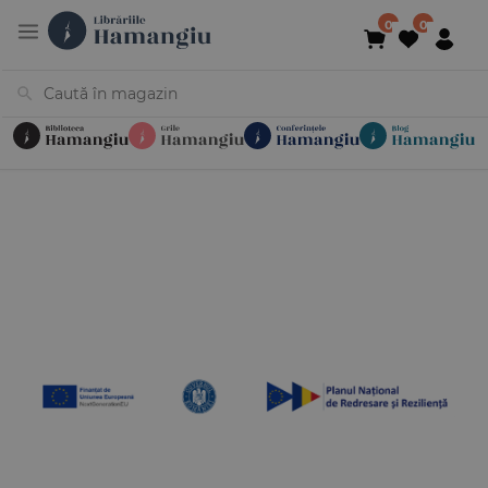
Cărți
Noutăți
În curs de apariție
Reduceri
Evenimente
Librării
Contact
Newsletter
031 425 4