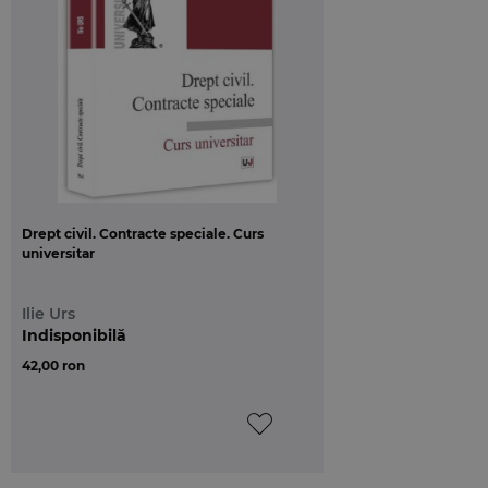
optiune succesorala, raportul donatiilor si partajul
de ascendent.
Pentru a sublinia elementele de noutate,
prezentarea institutiilor a fost facuta prin
compararea dispozitiilor anterioare cu cele ale
noului Cod, iar comentariile si opiniile autorului
sunt insotite de numeroase note si trimiteri la
literatura de specialitate si practica judecatoreasca.
Drept civil. Contracte speciale. Curs
universitar
Ilie Urs
Indisponibilă
42,00 ron