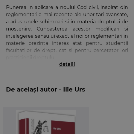
Punerea in aplicare a noului Cod civil, inspirat din
reglementarile mai recente ale unor tari avansate,
a adus unele schimbari si in materia dreptului de
mostenire. Cunoasterea acestor modificari si
intelegerea sensului exact al noilor reglementari in
materie prezinta interes atat pentru studentii
facultatilor de drept, cat si pentru cercetatori ori
practicienii dreptului.
detalii
De aceea,
Drept civil. Succesiuni
se adreseaza, in
primul rand, studentilor acestor facultati, dar si
practicienilor dreptului, oferindu-le explicatii si
De același autor - Ilie Urs
solutii clare si convingatoare. Astfel, sunt analizate
si tratate toate aspectele importante ale dreptului
de mostenire: notiune, conditiile cerute pentru a
putea mosteni, reprezentarea succesorala,
probleme legate de nedemnitatea succesorala,
testamentul, rezerva succesorala, dreptul de