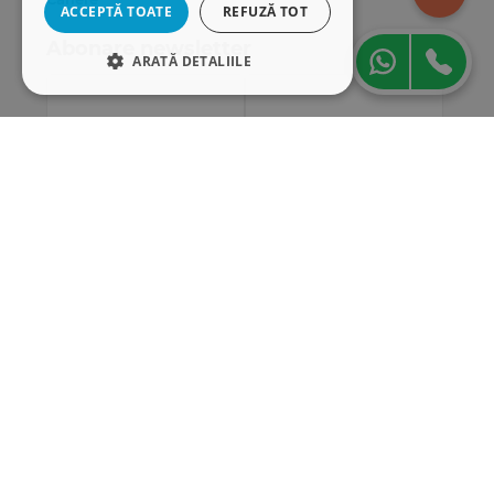
ACCEPTĂ TOATE
REFUZĂ TOT
Abonare newsletter
ARATĂ DETALIILE
STRICT NECESARE
DE PERFORMANȚĂ
DE TARGETARE
DE FUNCŢIONALITATE
Strict necesare
De performanță
De targetare
De funcţionalitate
Cookie-urile strict necesare permit
funcționalitatea principală a site-ului web,
cum ar fi autentificarea utilizatorului și
gestionarea contului. Site-ul web nu poate fi
utilizat corect fără cookie-uri strict necesare.
„Conținutul acestui material nu reprezintă în mod