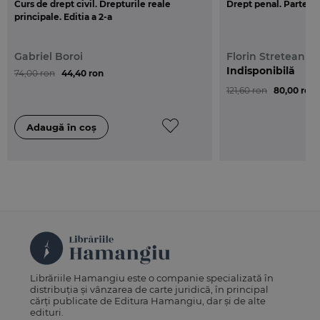
Curs de drept civil. Drepturile reale
Drept penal. Partea g
Puncte forte:
principale. Editia a 2-a
• Ample referinte bibliografice
• Analiza noilor modificari aduse legislatiei conexe
Gabriel Boroi
Florin Streteanu
• Jurisprudenta bogata in materie
Indisponibilă
74,00 ron
44,40 ron
• Analiza unor probleme controversate in
121,60 ron
80,00 ron
domeniu
• Tratarea tematica a materiei
Despre autor:
Eugen Chelaru
este doctor in drept, Universitatea
din Bucuresti, avocat in Baroul Arges, decan al
Facultatii de Stiinte Economice si Drept a
Universitatii din Pitesti si membru al Academiei de
Stiinte juridice din Romania.
Librăriile Hamangiu este o companie specializată în
distribuția și vânzarea de carte juridică, în principal
cărți publicate de Editura Hamangiu, dar și de alte
edituri.