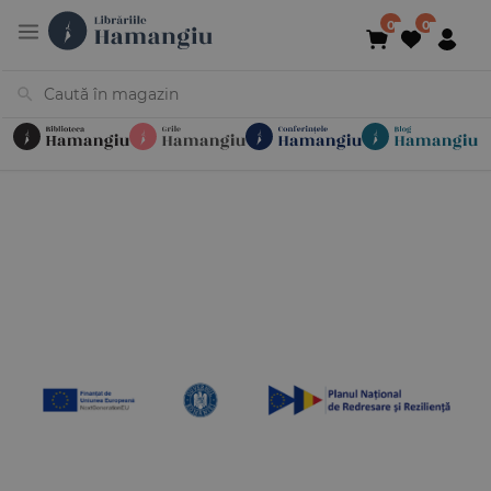
Cărți
Noutăți
În curs de apariție
Reduceri
Evenimente
Librării
Contact
Newsletter
031 425 4