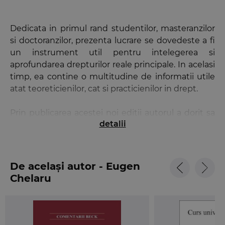
Dedicata in primul rand studentilor, masteranzilor
si doctoranzilor, prezenta lucrare se dovedeste a fi
un instrument util pentru intelegerea si
aprofundarea drepturilor reale principale. In acelasi
timp, ea contine o multitudine de informatii utile
atat teoreticienilor, cat si practicienilor in drept.
Prin publicarea acestei noi editii autorul a dorit sa
detalii
valorifice jurisprudenta adoptata de Inalta Curte
de Casatie si Justitie, sa aduca argumente
suplimentare in favoarea unora dintre solutiile pe
care le-a preconizat pentru rezolvarea unor
De același autor - Eugen
probleme care au nascut controverse sau chiar sa
Chelaru
isi revizuiasca unele dintre opiniile exprimate
anterior. In acelasi timp, legislatia conexa a suferit
modificari si adaugiri importante, care trebuiau
analizate. Avem in vedere indeosebi modificarile