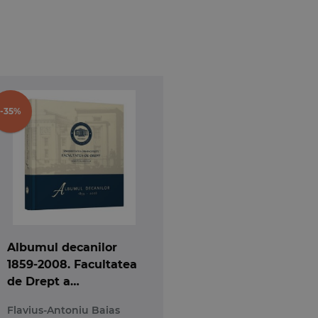
a intr-un singur volum, avand 2760 de pagini.
 in vigoare, codul nu mai poate fi socotit „nou”),
 aplicare, integrandu-le intr-un singur volum
litatea pentru toti juristii acestei tari.
-35%
 deja prevederile Codului civil
-practic al sferei juridice
Albumul decanilor
1859-2008. Facultatea
de Drept a
Universitatii din
Flavius-Antoniu Baias
Bucuresti