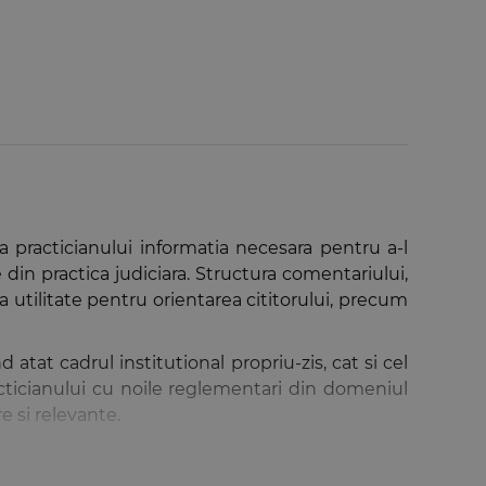
a practicianului informatia necesara pentru a-l
ile din practica judiciara. Structura comentariului,
 utilitate pentru orientarea cititorului, precum
atat cadrul institutional propriu-zis, cat si cel
practicianului cu noile reglementari din domeniul
re si relevante.
acest gen si de aceasta anvergura din literatura