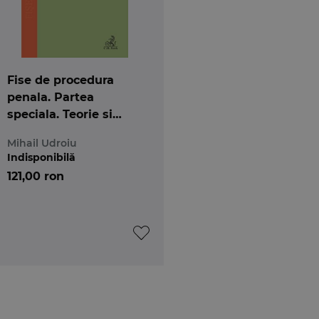
 juridic, Ministerul Justitiei
va
Fise de procedura
penala. Partea
speciala. Teorie si
cazuri practice. Editia
Mihail Udroiu
t
a 2-a
Indisponibilă
121,00 ron
e Drept, Avocat
cultatea de Stiinte Juridice si Administrative,