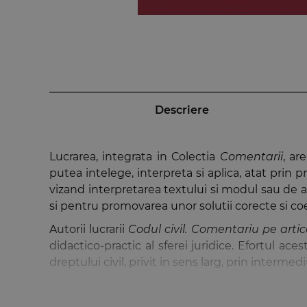
Descriere
Lucrarea, integrata in Colectia
Comentarii
, ar
putea intelege, interpreta si aplica, atat prin pri
vizand interpretarea textului si modul sau de a
si pentru promovarea unor solutii corecte si coer
Autorii lucrarii
Codul civil. Comentariu pe artico
didactico-practic al sferei juridice. Efortul ac
dreptului civil, privit in sens larg, prin intermed
Despre prima editie
In aprilie 2012 aparea prima editie a lucrarii
No