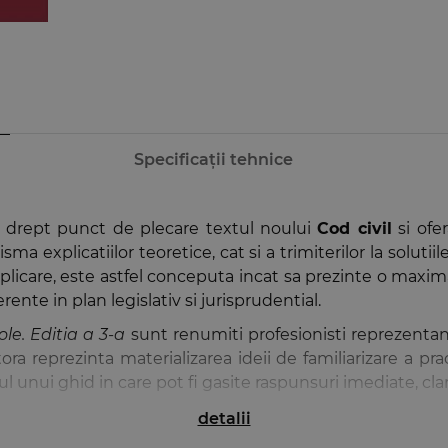
Specificații tehnice
e drept punct de plecare textul noului
Cod civil
si ofer
sma explicatiilor teoretice, cat si a trimiterilor la soluti
plicare, este astfel conceputa incat sa prezinte o maxima
ente in plan legislativ si jurisprudential.
le. Editia a 3-a
sunt renumiti profesionisti reprezentand 
estora reprezinta materializarea ideii de familiarizare a 
iul unui ghid in care pot fi gasite raspunsuri imediate, cla
detalii
ul Cod civil. Comentariu pe articole
, prima lucrare de 