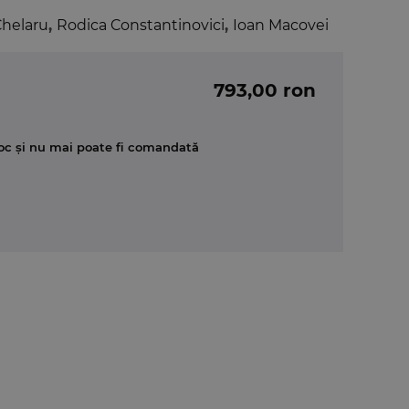
helaru
,
Rodica Constantinovici
,
Ioan Macovei
793,00 ron
oc și nu mai poate fi comandată