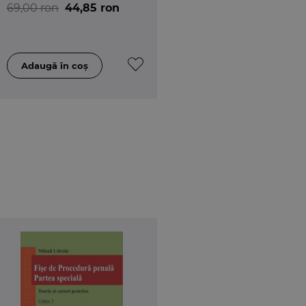
69,00 ron
44,85 ron
r in cadrul Directiei Elaborare Acte Normative,
le, Judecator, Judecatoria Dragasani
din Pitesti, Avocat
lor in cadrul Directiei Elaborare Acte Normative,