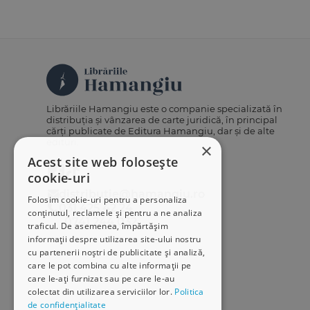
Librăriile Hamangiu este o companie specializată în
distribuția și vânzarea de carte juridică, în principal
cărți publicate de Editura Hamangiu, dar și de alte
edituri.
×
Acest site web folosește
cookie-uri
distributie@hamangiu.ro
Folosim cookie-uri pentru a personaliza
031 425 42 24
conținutul, reclamele și pentru a ne analiza
0741 244 032
traficul. De asemenea, împărtășim
informații despre utilizarea site-ului nostru
cu partenerii noștri de publicitate și analiză,
care le pot combina cu alte informații pe
care le-ați furnizat sau pe care le-au
colectat din utilizarea serviciilor lor.
Politica
de confidențialitate