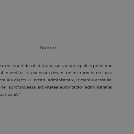
Sumar
v si, mai mult decat atat, analizeaza principalele probleme
rul in prefata, “ea sa poata deveni un instrument de lucru
ante ale dreptului nostru administrativ, izvoarele acestuia,
pene, aprofundeaza activitatea autoritatilor administratiei
 comparat.”