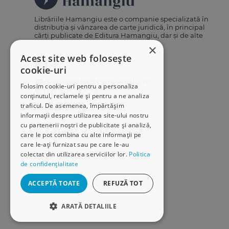
Librăriile Hamangiu este o companie specializată în
distribuția și vânzarea de carte juridică, în principal
cărți publicate de Editura Hamangiu, dar și de alte
edituri.
×
Acest site web folosește
cookie-uri
distributie@hamangiu.ro
Folosim cookie-uri pentru a personaliza
031 425 42 24
conținutul, reclamele și pentru a ne analiza
0741 244 032
traficul. De asemenea, împărtășim
informații despre utilizarea site-ului nostru
cu partenerii noștri de publicitate și analiză,
care le pot combina cu alte informații pe
care le-ați furnizat sau pe care le-au
colectat din utilizarea serviciilor lor.
Politica
de confidențialitate
ACCEPTĂ TOATE
REFUZĂ TOT
ARATĂ DETALIILE
STRICT NECESARE