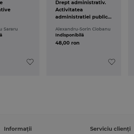
e
Drept administrativ.
tive
Activitatea
administratiei publice.
Domeniul public
iu Sararu
Alexandru-Sorin Ciobanu
lă
Indisponibilă
48,00 ron
Informații
Serviciu clienți