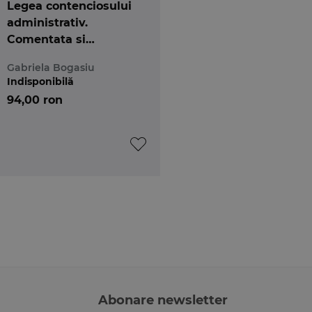
Legea contenciosului
administrativ.
Comentata si
adnotata. Editia a 3-a
Gabriela Bogasiu
Indisponibilă
94,00 ron
Abonare newsletter