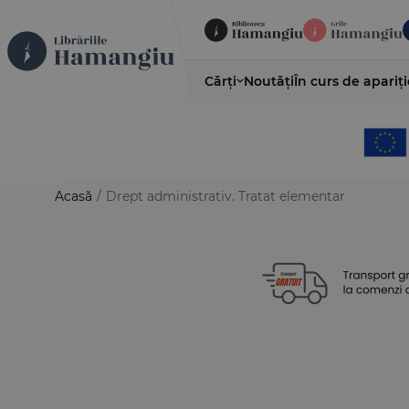
Cărți
Noutăți
În curs de apariți
Acasă
/
Drept administrativ. Tratat elementar