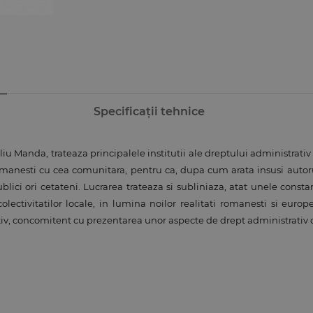
Specificații tehnice
eliu Manda, trateaza principalele institutii ale dreptului administrati
 romanesti cu cea comunitara, pentru ca, dupa cum arata insusi auto
publici ori cetateni. Lucrarea trateaza si subliniaza, atat unele const
colectivitatilor locale, in lumina noilor realitati romanesti si euro
rativ, concomitent cu prezentarea unor aspecte de drept administrativ