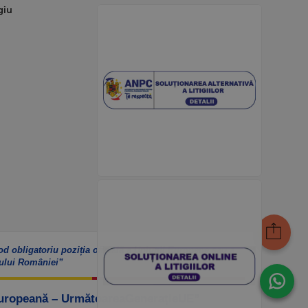
giu
od obligatoriu poziția oficială a Uniunii Europene sau a
ului României”
Europeană – UrmătoareaGenerațieUE”