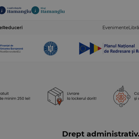
e
Reduceri
Evenimente
Libră
Drept administrativ