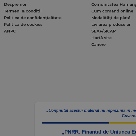
Despre noi
Comunitatea Haman
Termeni & condiții
Cum comand online
Politica de confidențialitate
Modalități de plată
Politica de cookies
Livrarea produselor
ANPC
SEAP/SICAP
Hartă site
Cariere
„Conținutul acestui material nu reprezintă în m
Guvern
„PNRR. Finanțat de Uniunea 