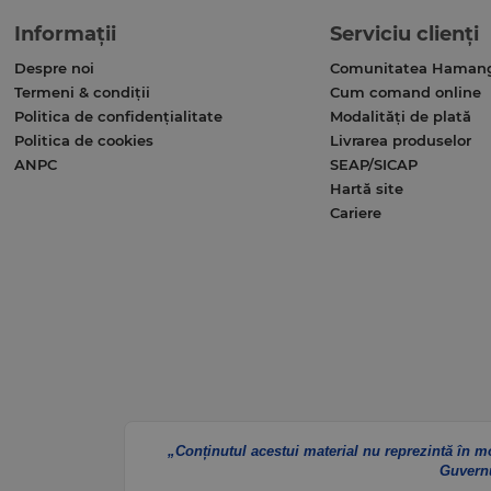
Informații
Serviciu clienți
Despre noi
Comunitatea Haman
Termeni & condiții
Cum comand online
Politica de confidențialitate
Modalități de plată
Politica de cookies
Livrarea produselor
ANPC
SEAP/SICAP
Hartă site
Cariere
„Conținutul acestui material nu reprezintă în m
Guvern