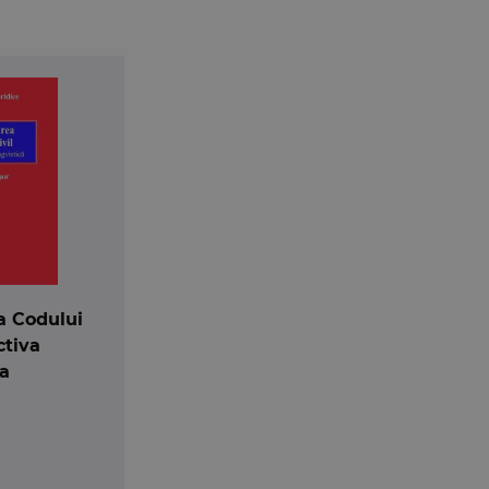
a Codului
ctiva
ca