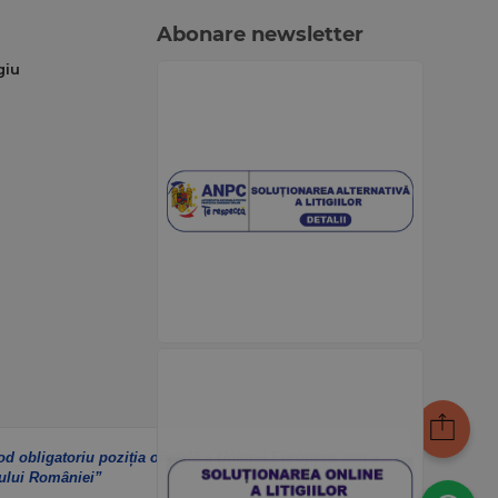
Abonare newsletter
giu
od obligatoriu poziția oficială a Uniunii Europene sau a
ului României”