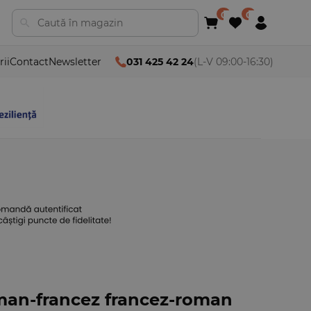
rii
Contact
Newsletter
031 425 42 24
(L-V 09:00-16:30)
oman-francez francez-roman