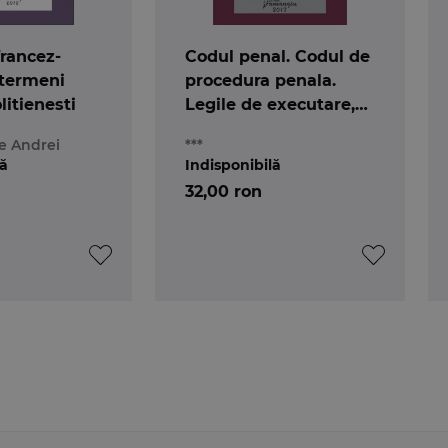
francez-
Codul penal. Codul de
termeni
procedura penala.
litienesti
Legile de executare,
act. 09.01.2017
e Andrei
***
lă
Indisponibilă
32,00 ron