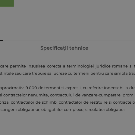
Specificații tehnice
are permite insusirea corecta a terminologiei juridice romane si fr
stintele sau care trebuie sa lucreze cu termeni pentru care simpla tra
aproximativ 9.000 de termeni si expresii, cu referire indeosebi la drep
 contractelor nenumite, contractului de vanzare-cumparare, promisiu
za, contractelor de schimb, contractelor de restituire si contractelor
stingerii obligatiilor, obligatiilor complexe, circulatiei obligatiei.