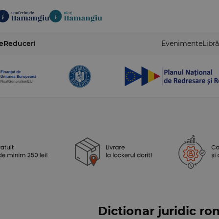
e
Reduceri
Evenimente
Libră
Dictionar juridic r