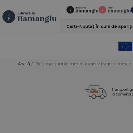
Cărți
Noutăți
În curs de apariți
Acasă
/
Dictionar juridic roman-francez francez-roman