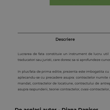
Descriere
Lucrarea de fata constituie un instrument de lucru util c
traducatori sau juristi, care doresc sa-si aprofundeze cuno
In plus fata de prima editie, prezenta este imbogatita cu 
aplecandu-se cu precadere asupra: contractelor numite si
mandat, contractelor de locatiune, contractului de antrepri
asupra raspunderii, teoriei contractelor, cvasi-contractelor, 
De același autor - Diana Danisor