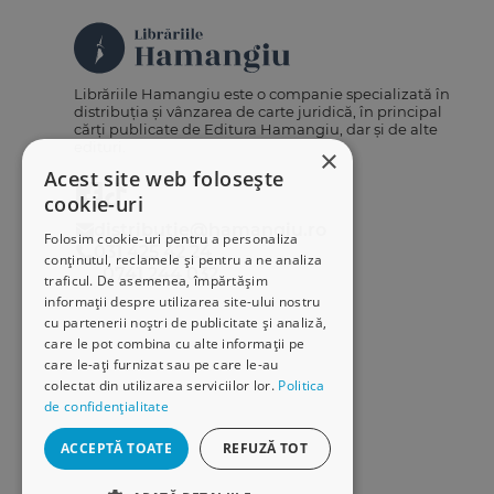
Librăriile Hamangiu este o companie specializată în
distribuția și vânzarea de carte juridică, în principal
cărți publicate de Editura Hamangiu, dar și de alte
edituri.
×
Acest site web folosește
cookie-uri
distributie@hamangiu.ro
Folosim cookie-uri pentru a personaliza
031 425 42 24
conținutul, reclamele și pentru a ne analiza
0741 244 032
traficul. De asemenea, împărtășim
informații despre utilizarea site-ului nostru
cu partenerii noștri de publicitate și analiză,
care le pot combina cu alte informații pe
care le-ați furnizat sau pe care le-au
colectat din utilizarea serviciilor lor.
Politica
de confidențialitate
ACCEPTĂ TOATE
REFUZĂ TOT