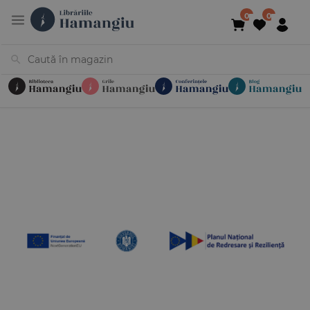
Cărți
Noutăți
În curs de apariție
Reduceri
Evenimente
Librării
Contact
Newsletter
031 425 4