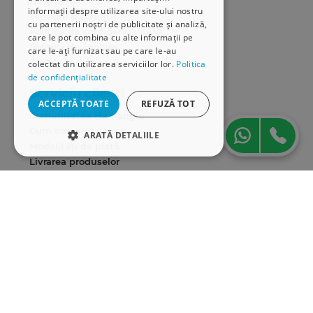
Despre noi
informații despre utilizarea site-ului nostru
Termeni & condiții
cu partenerii noștri de publicitate și analiză,
Politica de confidențialitate
care le pot combina cu alte informații pe
Politica de cookies
care le-ați furnizat sau pe care le-au
ANPC
colectat din utilizarea serviciilor lor.
Politica
de confidențialitate
Serviciu clienți
ACCEPTĂ TOATE
REFUZĂ TOT
Comunitatea Hamangiu
Cum comand online
ARATĂ DETALIILE
Modalități de plată
Livrarea produselor
STRICT NECESARE
SEAP/SICAP
DE PERFORMANȚĂ
Hartă site
Cariere
DE TARGETARE
Abonare newsletter
DE FUNCŢIONALITATE
Strict necesare
De performanță