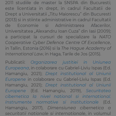
2011 studiile de master la SNSPA din Bucuresti;
este licentiata in drept, in cadrul Facultatii de
Drept a Universitatii „Titu Maiorescu” din Bucuresti
(2013) si in stiinte administrative in cadrul Facultatii
de Economie si Administrarea Afacerilor,
Universitatea „Alexandru Ioan Cuza” din Iasi (2009);
a participat la cursuri de specializare la
NATO
Cooperative Cyber Defence Centre Of Excellence
,
in Tallin, Estonia (2016) si la
The Hague Academy of
International Law
, in Haga, Tarile de Jos (2015).
Publicatii:
Organizarea justitiei in Uniunea
Europeana
, in colaborare cu
Gabriel-Liviu Ispas
(Ed.
Hamangiu, 2021);
Drept institutional al Uniunii
Europene
in colaborare cu
Gabriel-Liviu Ispas
(Ed.
Hamangiu, 2021);
Drept institutional al Uniunii
Europene
(Ed. Hamangiu, 2019),
Securitatea
cibernetica la nivel national si international.
Instrumente normative si institutionale
(Ed.
Hamangiu, 2017),
Dimensiunea cibernetica a
securitatii nationale si internationale
, in volumul