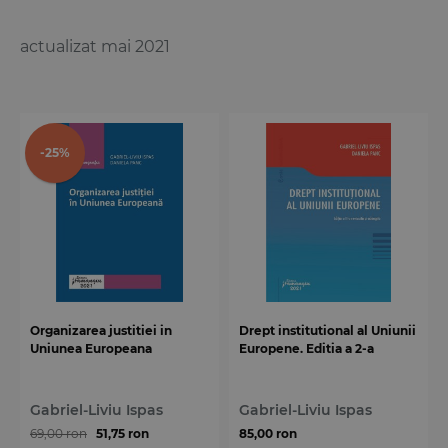
actualizat mai 2021
-25%
Organizarea justitiei in
Drept institutional al Uniunii
Uniunea Europeana
Europene. Editia a 2-a
Gabriel-Liviu Ispas
Gabriel-Liviu Ispas
69,00 ron
51,75 ron
85,00 ron